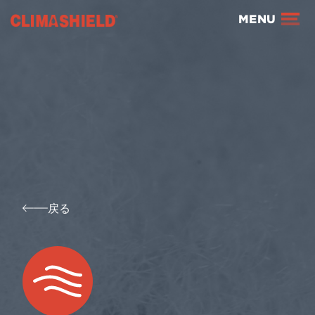
Climashield®
MENU
戻る