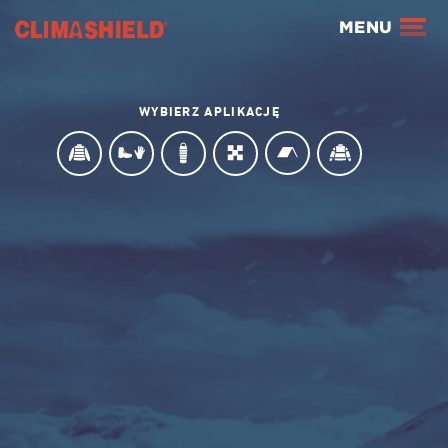
Climashield®
MENU
WYBIERZ APLIKACJĘ