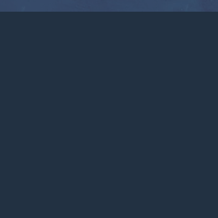
Climashield®
Zastosowania
Dbałość o
Skontaktuj się
produkt
z nami
Produkty
Blog
Konto
Klienci
Firma
Targi
Często
zadawane
SBA
pytania
Capabilities
Statement
®
© 2026 CLIMASHIELD
JEST ZAREJESTROWANYM
ZNAKIEM TOWAROWYM HARVEST CONSUMER
INSULATION, LLC.