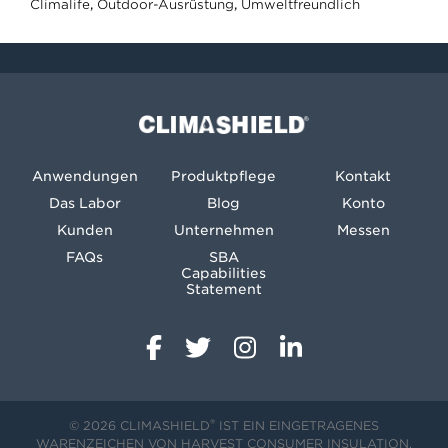
Climalife
,
Outdoor-Ausrüstung
,
Umweltfreundlich
Climashield®
Anwendungen
Produktpflege
Kontakt
Das Labor
Blog
Konto
Kunden
Unternehmen
Messen
FAQs
SBA
Capabilities
Statement
®
© 2026 CLIMASHIELD
IST EIN EINGETRAGENES
WARENZEICHEN VON HARVEST CONSUMER INSULATION,