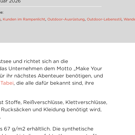
nuar 2026
e:
g
,
Kunden im Rampenlicht
,
Outdoor-Ausrüstung
,
Outdoor-Lebensstil
,
Wande
tsee und richtet sich an die
gt das Unternehmen dem Motto „Make Your
ür ihr nächstes Abenteuer benötigen, und
Tabei
, die alle dafür bekannt sind, ihre
Stoffe, Reißverschlüsse, Klettverschlüsse,
n, Rucksäcken und Kleidung benötigt wird,
.
 67 g/m2 erhältlich. Die synthetische