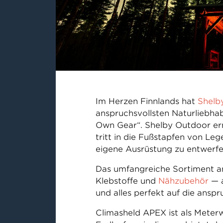
Im Herzen Finnlands hat
Shelb
anspruchsvollsten Naturliebha
Own Gear“. Shelby Outdoor erm
tritt in die Fußstapfen von Le
eigene Ausrüstung zu entwerfen
Das umfangreiche Sortiment an
Klebstoffe und
Nähzubehör
— a
und alles perfekt auf die ansp
Climasheld APEX ist als Meterw