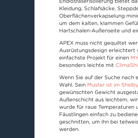
Endlosfaserisolierung bietet 
Kleidung, Schlafsäcke, Steppd
Oberflächenverkapselung minim
um dem kalten, klammen Gefühl
Hartschalen-Außenseite und ein
APEX muss nicht gequiltet wer
Ausrüstungsdesign erleichtert w
einfachste Projekt für einen
M
besonders leichte mit
ClimaShi
Wenn Sie auf der Suche nach e
Wahl. Sein
Muster ist im Shel
gewünschten Gewicht ausgestat
Außenschicht aus leichtem, wi
wurde für raue Temperaturen un
Fäustlingen einfach zu bedienen
geschnitten, um ihn bei teilw
werden.