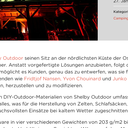
27. Ja
Kategori
Campin
y Outdoor
seinen Sitz an der nördlichsten Küste der Os
ber. Anstatt vorgefertigte Lösungen anzubieten, fol
öglicht es Kunden, genau das zu entwerfen, was sie f
genden wie
Fridtjof Nansen
,
Yvon Chouinard
und
Junko 
, herzustellen und zu modifizieren.
 DIY-Outdoor-Materialien von Shelby Outdoor umfasst 
lles, was für die Herstellung von Zelten, Schlafsäcke
ruchsvollsten Einsätze bei kaltem Wetter zugeschnitten
are in vier verschiedenen Gewichten von 203 g/m2 bis