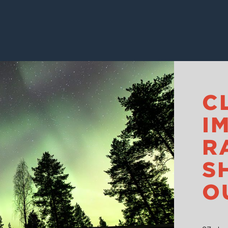
C
I
R
S
O