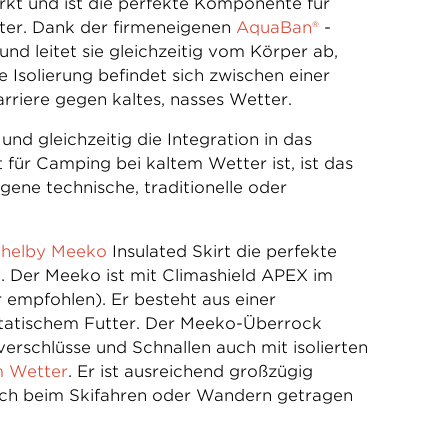
rkt und ist die perfekte Komponente für
tter. Dank der firmeneigenen
AquaBan®
-
d leitet sie gleichzeitig vom Körper ab,
Isolierung befindet sich zwischen einer
rriere gegen kaltes, nasses Wetter.
d gleichzeitig die Integration in das
t für Camping bei kaltem Wetter ist, ist das
eigene technische, traditionelle oder
helby Meeko
Insulated Skirt die perfekte
h. Der Meeko ist mit Climashield APEX im
empfohlen). Er besteht aus einer
istatischem Futter. Der Meeko-Überrock
erschlüsse und Schnallen auch mit isolierten
m Wetter
. Er ist ausreichend großzügig
auch beim Skifahren oder Wandern getragen