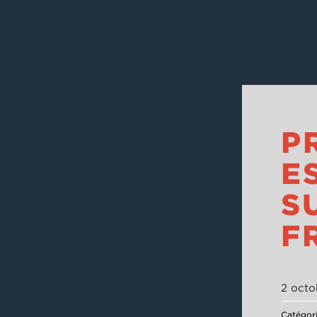
P
E
S
F
2 octo
Catégor