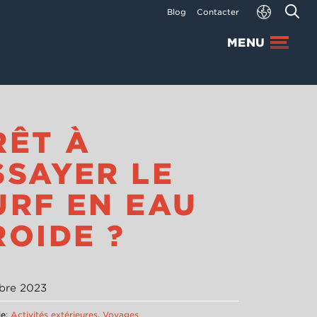
Blog
Contacter
MENU
RÊT À
SSAYER LE
URF EN EAU
ROIDE ?
bre 2023
ie:
Activités extérieures
,
Voyages