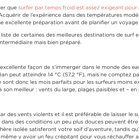
nier que
surfer par temps froid est assez exigeant pour l
 Acquérir de l’expérience dans des températures modér
ne excellente préparation avant de planifier un voyage
iste de certaines des meilleures destinations de surf 
intermédiaire mais bien préparé.
 excellente façon de s’immerger dans le monde des eaux
an peut atteindre 14 °C (57,2 °F), mais ne comptez pas
ce sont donc les mois parfaits pour les surfeurs moins 
 son meilleur : vents du large, plages paisibles et – en
r des vents violents et il est préférable de laisser le 
ans des conditions un peu plus douces peuvent être t
e isolée satisferont votre soif d’aventure, tandis qu’un
 même y avoir un feu crépitant pour vous réchauffer ap