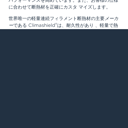
パフォーマンスを高めています。また、お客様の仕様
に合わせて断熱材を正確にカスタ マイズします。
世界唯一の軽量連続フィラメント断熱材の主要
メーカ
®
ー
である Climashield
は、耐久性があり 、軽量で熱
効率が高く、圧縮性や難燃性に優れ、 持続可能な独
自の断熱材製品を製造していま す。 重量比に対する
暖かさと耐久性の対照比較における実績あるパフォー
®
マンスが、 Climashield
が 30 年以上にわたって米
軍のサプライヤーを務めてきた理由です。
弊社のプレミアム断熱材は、パフォーマンスと保護性
が最優先される寝袋、アウターウェア、 テント、寝
具、手袋、フットウェアに使用され、世界中で販売さ
れています。
アジアとヨーロッパ
における弊社の販売提携ネッ ト
ワークについては、こちらをご覧ください 。