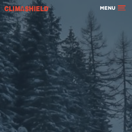
Climashield®
MENU