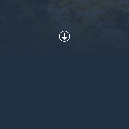
、自社の断熱製品が地球環境への配慮を優先しながらも、性能に妥協
2つの最新製品：リサイクル後の製品であるClimashield®
技術の進歩を組み合わせた製品であるClimashield® APE