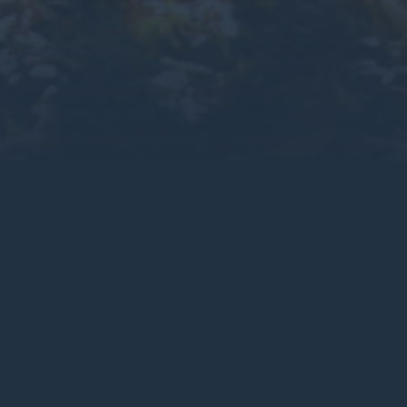
することはないという確信を得ることができます。 持続可
 ECO、および APEX の実績と非生分解性廃棄物の蓄
X 360に反映されています。