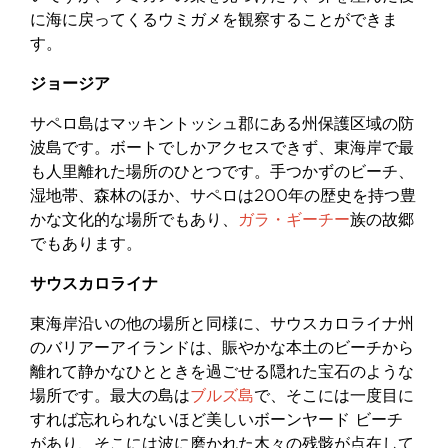
に海に戻ってくるウミガメを観察することができま
す。
ジョージア
サペロ島はマッキントッシュ郡にある州保護区域の防
波島です。ボートでしかアクセスできず、東海岸で最
も人里離れた場所のひとつです。手つかずのビーチ、
湿地帯、森林のほか、サペロは200年の歴史を持つ豊
かな文化的な場所でもあり、
ガラ・ギーチー
族の故郷
でもあります。
サウスカロライナ
東海岸沿いの他の場所と同様に、サウスカロライナ州
のバリアーアイランドは、賑やかな本土のビーチから
離れて静かなひとときを過ごせる隠れた宝石のような
場所です。最大の島は
ブルズ島
で、そこには一度目に
すれば忘れられないほど美しいボーンヤード ビーチ
があり、そこには波に磨かれた木々の残骸が点在して