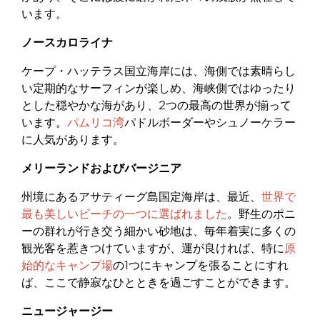
います。
ノースカロライナ
ケープ・ハッテラス国立海岸には、海側では素晴らし
い定期的なサーフィンが楽しめ、海峡側ではゆったり
とした穏やかな海があり、2つの最高の世界が揃って
います。
パムリコ湾
パドルボーダーやシュノーケラー
に人気があります。
メリーランドおよびバージニア
州境にあるアサティーグ島国定海岸は、最近、
世界で
最も美しいビーチの一つに選ばれました
。野生のポニ
ーの群れが行き交う細かい砂地は、毎年着実に多くの
観光客を惹きつけていますが、運が良ければ、特に
原
始的なキャンプ場
の1つにキャンプを張ることにすれ
ば、ここで静寂なひとときを過ごすことができます。
ニュージャージー