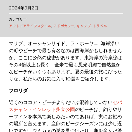
2024年9月2日
カテゴリー:
アウトドアライフスタイル
,
アドボカシー
,
キャンプ
,
トラベル
マリブ、オーシャンサイド、ラ・ホーヤ……海岸沿い
の町やビーチで最も有名なのは西海岸かもしれません
が、ここに公然の秘密があります。東海岸の海岸線は
その4倍以上も長く、全米で最も風光明媚で自然豊か
なビーチがいくつもあります。夏の最後の旅にぴった
りな、私たちのお気に入り10選をご紹介します。
フロリダ
近くのココア・ビーチよりだいぶ混雑していない
セバ
スチャン・インレット州立公園
の
ビーチは、釣りやサ
ーフィンを本気で楽しみたいのであれば、実にお勧め
の場所と言えます。産卵のピークシーズンには少し遅
いですが、ウミガメの巣を見つけたり、卵を産んだ後