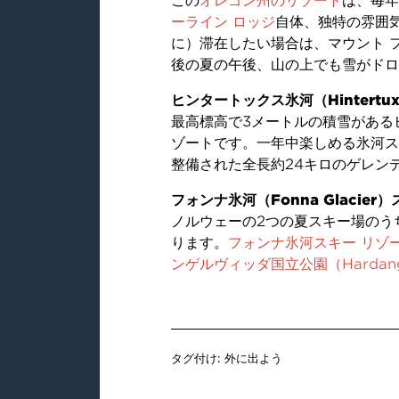
この
オレゴン州のリゾート
は、毎年
ーライン ロッジ
自体、独特の雰囲
に）滞在したい場合は、マウント フッド
後の夏の午後、山の上でも雪がドロ
ヒンタートックス氷河（Hintertux 
最高標高で3メートルの積雪がある
ゾートです。一年中楽しめる氷河ス
整備された全長約24キロのゲレン
フォンナ氷河（Fonna Glacie
ノルウェーの2つの夏スキー場のうち
ります。
フォンナ氷河スキー リゾ
ンゲルヴィッダ国立公園（Hardangervi
タグ付け:
外に出よう