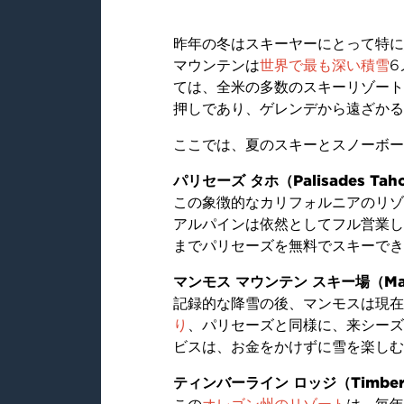
昨年の冬はスキーヤーにとって特に
マウンテンは
世界で最も深い積雪
6
ては、全米の多数のスキーリゾート
押しであり、ゲレンデから遠ざかる
ここでは、夏のスキーとスノーボー
パリセーズ タホ（Palisades Tah
この象徴的なカリフォルニアのリゾ
アルパインは依然としてフル営業して
までパリセーズを無料でスキーでき
マンモス マウンテン スキー場（Mammo
記録的な降雪の後、マンモスは現在
り
、パリセーズと同様に、来シーズ
ビスは、お金をかけずに雪を楽しむ
ティンバーライン ロッジ（Timberli