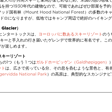
最大10か月間スキーと乗馬が楽しめるため、米国の他の地域
気を持つ1930年代の建物なので、可能であればぜひ部屋を予
国有林（Mount Hood National Forest）の多
ドロになりますが、低地ではキャンプ周辺で絶好のハイキング
Glacier）
ヒンタートックスは、
ヨーロッパに数あるスキーリゾート
のう
キーと手入れの行き届いたゲレンデで世界的に有名です。この
デが楽しめます。
r）スキーリゾート
の1つ（もう 1 つは
ガルドホーピッゲン（Galdhøpiggen）
ート
は、広さで劣っている分、その息を呑むような景色と、有
dda National Park
）の高原は、典型的なスカンジナビ