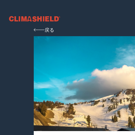
Climashield®
戻る