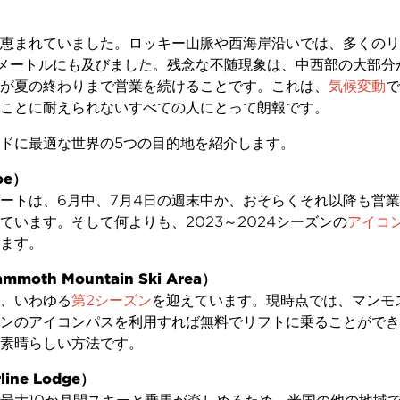
恵まれていました。ロッキー山脈や西海岸沿いでは、多くのリ
メートルにも及びました。残念な不随現象は、中西部の大部分
が夏の終わりまで営業を続けることです。これは、
気候変動
で
ことに耐えられないすべての人にとって朗報です。
ドに最適な世界の5つの目的地を紹介します。
oe）
ートは、6月中、7月4日の週末中か、おそらくそれ以降も営
います。そして何よりも、2023～2024シーズンの
アイコン 
ます。
th Mountain Ski Area）
、いわゆる
第2シーズン
を迎えています。現時点では、マンモ
ンのアイコンパスを利用すれば無料でリフトに乗ることができ
素晴らしい方法です。
ne Lodge）