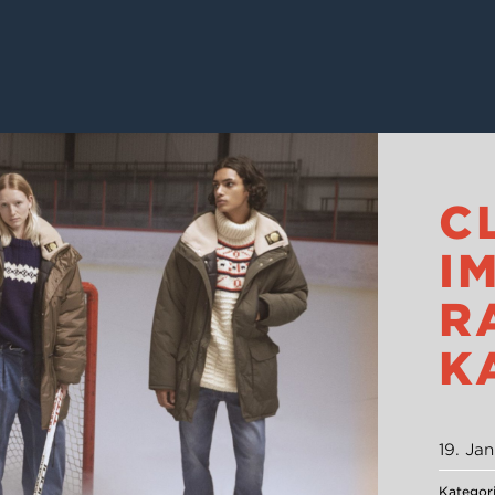
C
I
R
K
19. Ja
Kategori