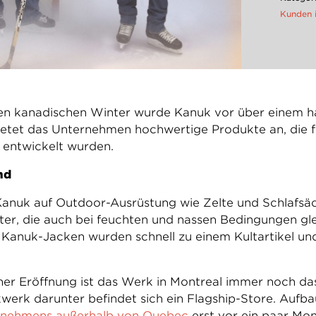
Kunden 
en kanadischen Winter wurde Kanuk vor über einem ha
bietet das Unternehmen hochwertige Produkte an, die 
s entwickelt wurden.
nd
Kanuk auf Outdoor-Ausrüstung wie Zelte und Schlafsäc
er, die auch bei feuchten und nassen Bedingungen gle
Kanuk-Jacken wurden schnell zu einem Kultartikel und 
ner Eröffnung ist das Werk in Montreal immer noch da
werk darunter befindet sich ein Flagship-Store. Auf
ernehmens außerhalb von Quebec
erst vor ein paar Mo