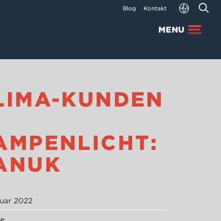
Blog
Kontakt
MENU
LIMA-KUNDEN
M
AMPENLICHT:
ANUK
nuar 2022
e: