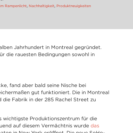
im Rampenlicht
,
Nachhaltigkeit
,
Produktneuigkeiten
lben Jahrhundert in Montreal gegründet.
für die rauesten Bedingungen sowohl in
ke, fand aber bald seine Nische bei
ichermaßen gut funktioniert. Die in Montreal
die Fabrik in der 285 Rachel Street zu
s wichtigste Produktionszentrum für die
bauend auf diesem Vermächtnis wurde
das
naten in New York eröffnet. Die neue SoHo-