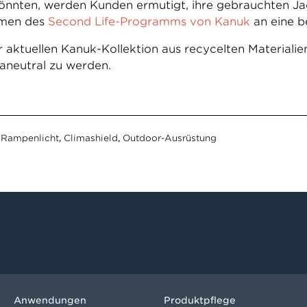
nnten, werden Kunden ermutigt, ihre gebrauchten Ja
hmen des
Second Life-Programms von Kanuk
an eine b
 aktuellen Kanuk-Kollektion aus recycelten Materialie
maneutral zu werden.
-Rampenlicht
,
Climashield
,
Outdoor-Ausrüstung
Anwendungen
Produktpflege