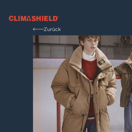
Climashield®
Zurück