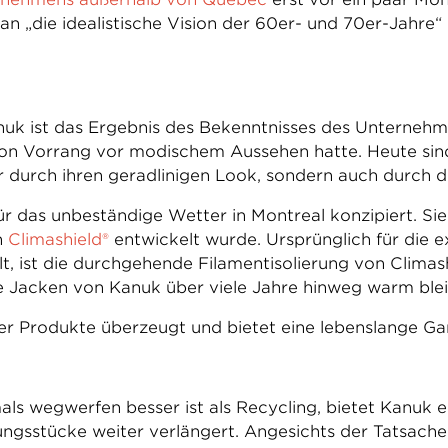
 „die idealistische Vision der 60er- und 70er-Jahre“ 
nuk ist das Ergebnis des Bekenntnisses des Unternehme
on Vorrang vor modischem Aussehen hatte. Heute sind
ur durch ihren geradlinigen Look, sondern auch durch 
r das unbeständige Wetter in Montreal konzipiert. Sie 
n
Climashield®
entwickelt wurde. Ursprünglich für die 
elt, ist die durchgehende Filamentisolierung von Clima
die Jacken von Kanuk über viele Jahre hinweg warm ble
ner Produkte überzeugt und bietet eine lebenslange Gar
ls wegwerfen besser ist als Recycling, bietet Kanuk e
ngsstücke weiter verlängert. Angesichts der Tatsache,