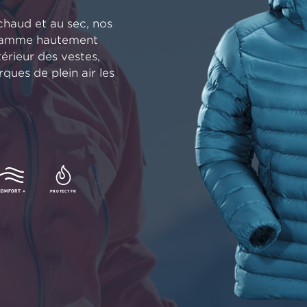
haud et au sec, nos
e gamme hautement
térieur des vestes,
ues de plein air les
COMFORT +
PROTECT FR