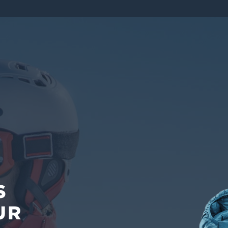
D’EXTÉRIEU
S
UR