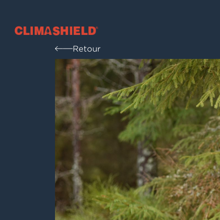
Climashield®
Retour