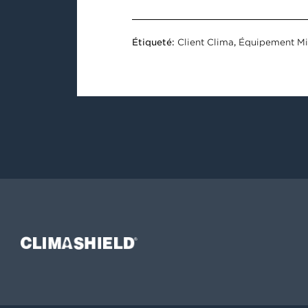
Étiqueté:
Client Clima
,
Équipement Mil
Climashield®