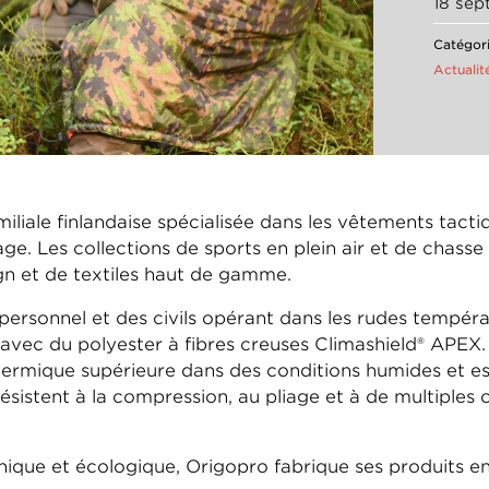
18 se
Catégori
Actualit
iliale finlandaise spécialisée dans les vêtements tacti
e. Les collections de sports en plein air et de chasse
ign et de textiles haut de gamme.
personnel et des civils opérant dans les rudes tempé
vec du polyester à fibres creuses Climashield® APEX. P
thermique supérieure dans des conditions humides et 
ésistent à la compression, au pliage et à de multiples c
que et écologique, Origopro fabrique ses produits e