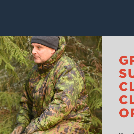
G
S
C
C
O