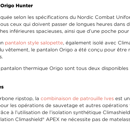
®
Origo Hunter
iquée selon les spécifications du Nordic Combat Unif
 tous ceux qui doivent passer de longues heures dans d
es inférieures spacieuses, ainsi que d’une poche pour 
un
pantalon style salopette
, également isolé avec Clim
 du vêtement, le pantalon Origo a été conçu pour être m
s.
e pantalon thermique Origo sont tous deux disponibles
es
rbone ripstop, la
combinaison de patrouille Ives
est un
ur les opérations de sauvetage et autres opérations 
ce à l’utilisation de l’isolation synthétique Climashiel
olation Climashield® APEX ne nécessite pas de matelass