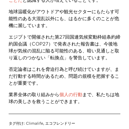
ことだ
と認識する人が増えていることです。
地球温暖化がアウトドアや観光セクターにもたらす可
能性のある大混乱以外にも、はるかに多くのことが危
機に瀕しています。
エジプトで開催された第
27
回国連気候変動枠組条約締
約国会議（
COP27
）で発表された報告書は、今後地
球が気候の混乱に陥る可能性のある、暗い見通しと取
り返しのつかない「転換点」を警告しています。
否定論者はこれを脅迫行為と呼び続けていますが、ま
だ行動する時間があるため、問題の規模を把握するこ
とが重要です。
業界全体の取り組みから
個人の行動
まで、私たちは地
球の美しさを救うことができます。
タグ付け:
Climalife
,
エコフレンドリー