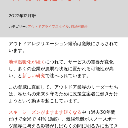
2022年12月1日
カテゴリー:
アウトドアライフスタイル
,
持続可能性
アウトドアレクリエーション経済は危険にさらされて
います。
地球温暖化が続く
につれて、サービスの需要が変化
し、多くの企業が脆弱な状況に置かれる可能性が高
い、と
新しい研究
で述べられています。
この脅威に直面して、アウトドア業界のリーダーたち
は、私たちの未来を守るために政策立案者に働きかけ
ようという動きを起こしています。
スキーシーズンがますます短くなる
中（過去
30
年間
だけで全米で
41%
短縮）、気候危機がスノースポー
ツ業界に与える影響がしばらくの間に明るみに出てき