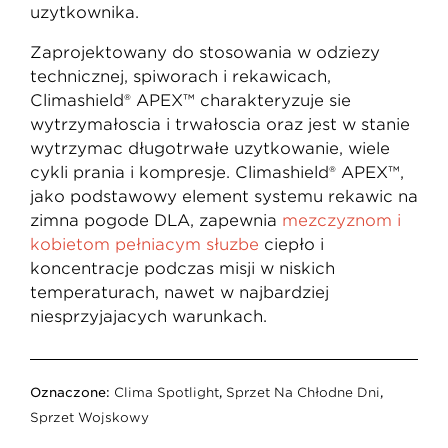
użytkownika.
Zaprojektowany do stosowania w odzieży
technicznej, śpiworach i rękawicach,
Climashield® APEX™ charakteryzuje się
wytrzymałością i trwałością oraz jest w stanie
wytrzymać długotrwałe użytkowanie, wiele
cykli prania i kompresję. Climashield® APEX™,
jako podstawowy element systemu rękawic na
zimną pogodę DLA, zapewnia
mężczyznom i
kobietom pełniącym służbę
ciepło i
koncentrację podczas misji w niskich
temperaturach, nawet w najbardziej
niesprzyjających warunkach.
Oznaczone:
Clima Spotlight
,
Sprzęt Na Chłodne Dni
,
Sprzęt Wojskowy