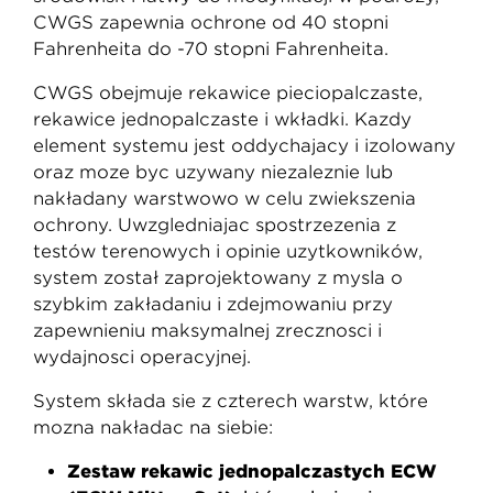
CWGS zapewnia ochronę od 40 stopni
Fahrenheita do -70 stopni Fahrenheita.
CWGS obejmuje rękawice pięciopalczaste,
rękawice jednopalczaste i wkładki. Każdy
element systemu jest oddychający i izolowany
oraz może być używany niezależnie lub
nakładany warstwowo w celu zwiększenia
ochrony. Uwzględniając spostrzeżenia z
testów terenowych i opinie użytkowników,
system został zaprojektowany z myślą o
szybkim zakładaniu i zdejmowaniu przy
zapewnieniu maksymalnej zręczności i
wydajności operacyjnej.
System składa się z czterech warstw, które
można nakładać na siebie:
Zestaw rękawic jednopalczastych ECW