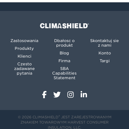
Climashield®
Zastosowania
Dbałość o
Skontaktuj się
produkt
z nami
Produkty
Blog
Konto
Klienci
Firma
Targi
Często
zadawane
SBA
pytania
Capabilities
Statement
®
© 2026 CLIMASHIELD
JEST ZAREJESTROWANYM
ZNAKIEM TOWAROWYM HARVEST CONSUMER
INSULATION, LLC.