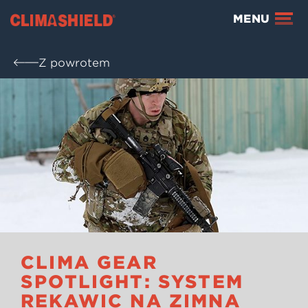
Climashield®
MENU
Z powrotem
CLIMA GEAR
SPOTLIGHT: SYSTEM
RĘKAWIC NA ZIMNĄ