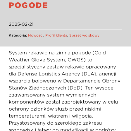
POGODĘ
2025-02-21
Kategoria:
Nowości
,
Profil klienta
,
Sprzęt wojskowy
System rękawic na zimną pogodę (Cold
Weather Glove System, CWGS) to
specjalistyczny zestaw rękawic opracowany
dla Defense Logistics Agency (DLA), agencji
wsparcia bojowego w Departamencie Obrony
Stanów Zjednoczonych (DoD). Ten wysoce
zaawansowany system wymiennych
komponentów został zaprojektowany w celu
ochrony członków służb przed niskimi
temperaturami, wiatrem i wilgocią.
Przystosowany do szerokiego zakresu
środowisk i łatwy do modyfikacji w podróży,