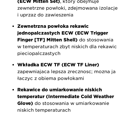
(ECW Mitten Set)
, który obejmuje
zewnętrzne powłoki, zdejmowaną izolację
i uprząż do zawieszenia
Zewnętrzna powłoka rękawic
jednopalczastych ECW (ECW Trigger
Finger [TF] Mitten Shell)
do stosowania
w temperaturach zbyt niskich dla rękawic
pięciopalczastych
Wkładka ECW TF (ECW TF Liner)
zapewniająca lepszą zręczność; można ją
łączyć z obiema powłokami
Rękawice do umiarkowanie niskich
temperatur (Intermediate Cold Weather
Glove)
do stosowania w umiarkowanie
niskich temperaturach