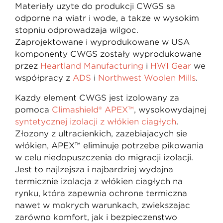
Materiały użyte do produkcji CWGS są
odporne na wiatr i wodę, a także w wysokim
stopniu odprowadzają wilgoć.
Zaprojektowane i wyprodukowane w USA
komponenty CWGS zostały wyprodukowane
przez
Heartland Manufacturing
i
HWI Gear
we
współpracy z
ADS
i
Northwest Woolen Mills
.
Każdy element CWGS jest izolowany za
pomocą
Climashield® APEX™
, wysokowydajnej
syntetycznej izolacji z włókien ciągłych
.
Złożony z ultracienkich, zazębiających się
włókien, APEX™ eliminuje potrzebę pikowania
w celu niedopuszczenia do migracji izolacji.
Jest to najlżejsza i najbardziej wydajna
termicznie izolacja z włókien ciągłych na
rynku, która zapewnia ochronę termiczną
nawet w mokrych warunkach, zwiększając
zarówno komfort, jak i bezpieczeństwo