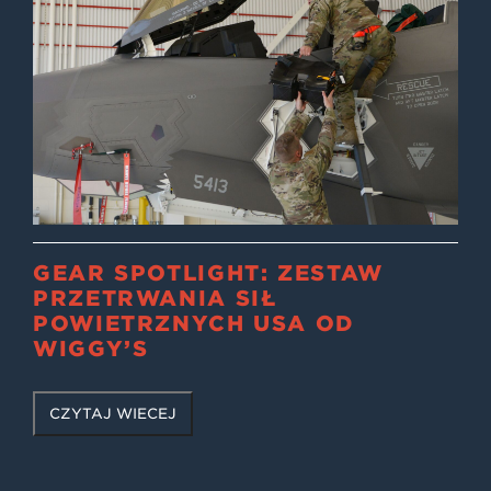
GEAR SPOTLIGHT: ZESTAW
PRZETRWANIA SIŁ
POWIETRZNYCH USA OD
WIGGY’S
CZYTAJ WIĘCEJ