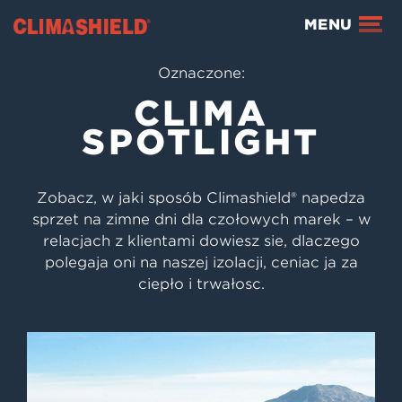
Climashield®
MENU
Oznaczone:
CLIMA
SPOTLIGHT
Zobacz, w jaki sposób Climashield® napędza
sprzęt na zimne dni dla czołowych marek – w
relacjach z klientami dowiesz się, dlaczego
polegają oni na naszej izolacji, ceniąc ją za
ciepło i trwałość.