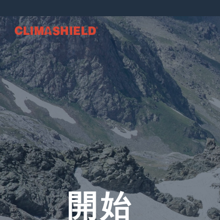
Climashield®
開始