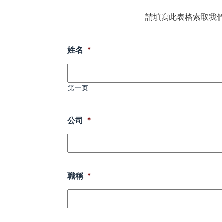
請填寫此表格索取我
姓名
*
第一页
公司
*
職稱
*