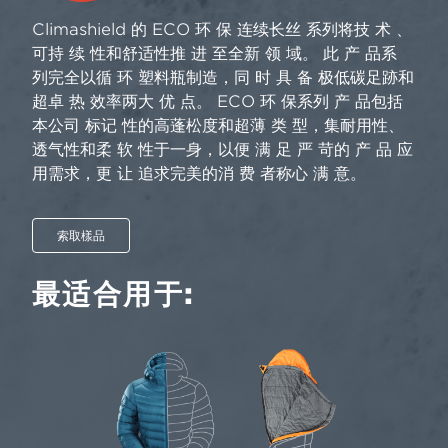
Climashield 的 ECO 环 保 连续长丝 系列将技 术 、
可持 续 性和舒适性推 进 至全新 领 域。 此 产 品系
列完全以循 环 塑料瓶制造，同 时 具 备 极低碳足跡和
超卓 热 效率两大 优 点。 ECO 环 保系列 产 品包括
本公司 标记 性的高蓬松度和超薄 类 型，集耐用性、
透气性和柔 软 性于一身，以便 满 足 严 苛的 产 品 应
用需求，更 让 追求完美的消 费 者称心 满 意。
索取樣品
最适合用于: