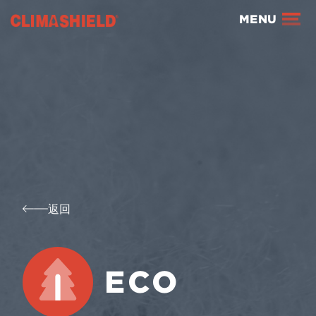
Climashield®
MENU
返回
ECO