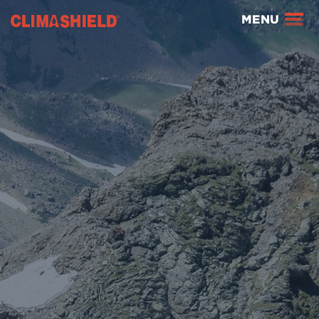
Climashield®
MENU