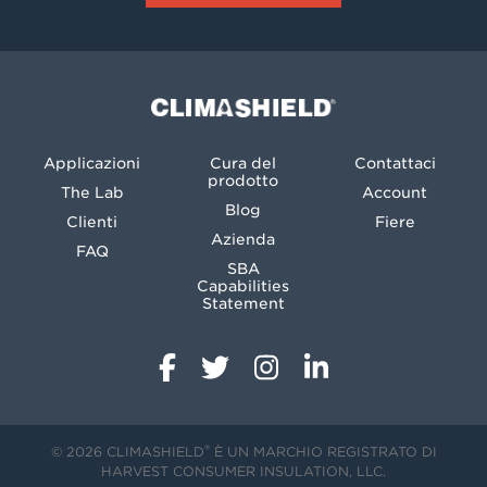
Climashield®
Applicazioni
Cura del
Contattaci
prodotto
The Lab
Account
Blog
Clienti
Fiere
Azienda
FAQ
SBA
Capabilities
Statement
®
© 2026 CLIMASHIELD
È UN MARCHIO REGISTRATO DI
HARVEST CONSUMER INSULATION, LLC.