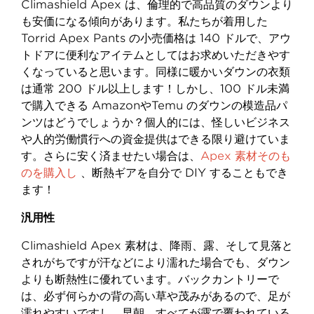
Climashield Apex は、倫理的で高品質のダウンより
も安価になる傾向があります。私たちが着用した
Torrid Apex Pants の小売価格は 140 ドルで、アウ
トドアに便利なアイテムとしてはお求めいただきやす
くなっていると思います。同様に暖かいダウンの衣類
は通常 200 ドル以上します！しかし、100 ドル未満
で購入できる AmazonやTemu のダウンの模造品パ
ンツはどうでしょうか？個人的には、怪しいビジネス
や人的労働慣行への資金提供はできる限り避けていま
す。さらに安く済ませたい場合は、
Apex 素材そのも
のを購入し
、断熱ギアを自分で DIY することもでき
ます！
汎用性
Climashield Apex 素材は、降雨、露、そして見落と
されがちですが汗などにより濡れた場合でも、ダウン
よりも断熱性に優れています。バックカントリーで
は、必ず何らかの背の高い草や茂みがあるので、足が
濡れやすいですし、早朝、すべてが露で覆われている