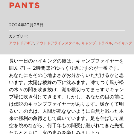
PANTS
2024年10月28日
カテゴリー:
アウトドアギア
,
アウトドアライフスタイル
,
キャンプ
,
トラベル
,
ハイキング
長い一日のハイキングの後は、キャンプファイヤーを
囲んで1 ～ 2時間ほどゆっくり過ごすのが一番です。
あなたにもその心地よさがお分かりいただけるかと思
います。太陽は稜線の下に沈みます。凍てつく風が松
の木々の間を吹き抜け、湖を横切ってまっすぐキャン
プ場に吹き付けてきます。しかし、あなたの目の前に
は伝説のキャンプファイヤーがあります。暖かくて明
るいこの光は、人間が死なないように自然と戦った本
来の勝利の象徴として輝いています。足を伸ばして星
空を眺めながら、何千年もの間受け継がれてきた先祖
たちとともに、火の恵みを楽しみましょう。