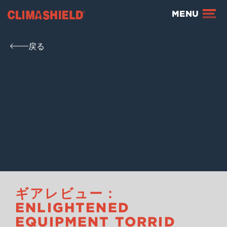
Climashield®
MENU
戻る
ギアレビュー：
ENLIGHTENED
EQUIPMENT TORRID