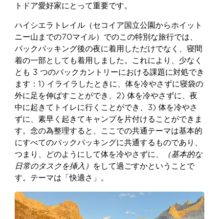
トドア愛好家にとって重要です。
ハイシエラトレイル（セコイア国立公園からホイット
ニー山までの70マイル）でのこの特別な旅行では、
バックパッキング後の夜に着用しただけでなく、寝間
着の一部としても着用しました。これにより、少なく
とも 3 つのバックカントリーにおける課題に対処でき
ます：1) イライラしたときに、体を冷やさずに寝袋の
外に足を伸ばすことができ、2) 体を冷やさずに、夜
中に起きてトイレに行くことができ、3) 体を冷やさ
ずに、素早く起きてキャンプを片付けることができま
す。念の為整理すると、ここでの共通テーマは基本的
にすべてのバックパッキングに共通するものであり、
つまり、どのようにして体を冷やさずに、
（基本的な
日常のタスクを挿入）
をして過ごすかということで
す。テーマは「快適さ」。