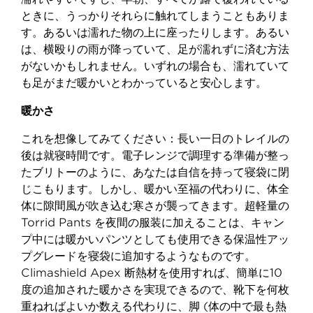
ときに、うっかりそれらに触れてしまうこともありま
す。あるいは濡れた物の上に座ったりします。あるい
は、横殴りの雨が降っていて、足が濡れずに済む方法
がないかもしれません。いずれの場合も、濡れていて
も足がまだ暖かいとわかっていると安心します。
暖かさ
これを想像してみてください：長い一日のトレイルの
後は就寝時間です。電子レンジで調理する準備が整っ
たブリトーのように、あなたは自信を持って寝袋に閉
じこもります。しかし、暖かい至福の代わりに、体全
体に隙間風が吹き込む寒さが襲ってきます。超軽量の
Torrid Pants を夜間の服装に加えることは、キャン
プ中には暖かいパンツとしても使用できる保温性アッ
プグレードを寝袋に追加するようなものです。
Climashield Apex 断熱材を使用すれば、簡単に10
度の追加された暖かさを実現できるので、靴下を何枚
重ねればよいか数える代わりに、脚 (体の中で最も熱