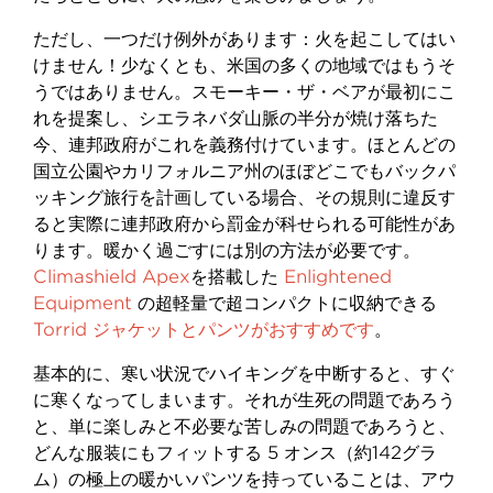
ただし、一つだけ例外があります：火を起こしてはい
けません！少なくとも、米国の多くの地域ではもうそ
うではありません。スモーキー・ザ・ベアが最初にこ
れを提案し、シエラネバダ山脈の半分が焼け落ちた
今、連邦政府がこれを義務付けています。ほとんどの
国立公園やカリフォルニア州のほぼどこでもバックパ
ッキング旅行を計画している場合、その規則に違反す
ると実際に連邦政府から罰金が科せられる可能性があ
ります。暖かく過ごすには別の方法が必要です。
Climashield Apex
を搭載した
Enlightened
Equipment
の超軽量で超コンパクトに収納できる
Torrid ジャケットとパンツがおすすめです
。
基本的に、寒い状況でハイキングを中断すると、すぐ
に寒くなってしまいます。それが生死の問題であろう
と、単に楽しみと不必要な苦しみの問題であろうと、
どんな服装にもフィットする 5 オンス（約142グラ
ム）の極上の暖かいパンツを持っていることは、アウ