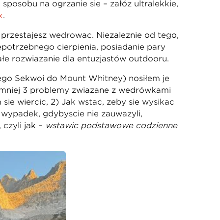
sposobu na ogrzanie się – załóż ultralekkie,
x
.
przestajesz wędrować. Niezależnie od tego,
niepotrzebnego cierpienia, posiadanie pary
ałe rozwiązanie dla entuzjastów outdooru.
wego Sekwoi do Mount Whitney) nosiłem je
ajmniej 3 problemy związane z wędrówkami
się wiercić, 2) Jak wstać, żeby się wysikać
 wypadek, gdybyście nie zauważyli,
czyli jak –
wstawić podstawowe codzienne