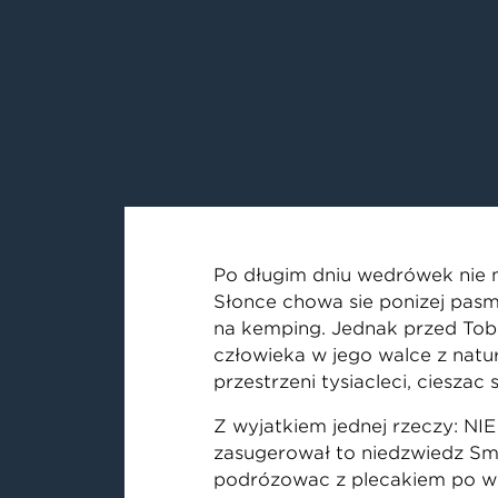
Po długim dniu wędrówek nie m
Słońce chowa się poniżej pasma
na kemping. Jednak przed Tobą 
człowieka w jego walce z natu
przestrzeni tysiącleci, ciesząc
Z wyjątkiem jednej rzeczy: N
zasugerował to niedźwiedź Smok
podróżować z plecakiem po wi