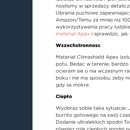
nosiliśmy w sprzedaży detalic
Ubrania puchowe zapewniający
Amazon/Temu za mniej niż 100
wykorzystywania pracy ludzkie
materiał Apex
i sprawdzić, jak
Wszechstronność
Materiał Climashield Apex izo
potu. Będąc w terenie, bardzo 
ocieram się o nią wczesnym ra
boku i nie ma sposobu, żeby n
gdy są mokre.
Ciepło
Wyobraź sobie taką sytuację: J
burrito gotowego na swój czas
Dodanie ultralekkich spodni To
również rolę ciepłych spodni 