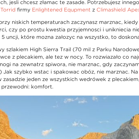
ch, jeśli chcesz złamać tę zasadę. Potrzebujesz innego 
 Torrid
firmy
Enlightened Equpment
z
Climashield Ape
zy niskich temperaturach zaczynasz marznąć, kiedy 
erci, czy po prostu kwestia przyjemności i uniknięcia 
 5 uncji, które można założyć na wszystko, to doskon
y szlakiem High Sierra Trail (70 mil z Parku Narodo
wce z plecakiem, ale też w nocy. To rozwiązało co n
 nogi na zewnątrz śpiwora, nie marznąc, gdy zaczynam 
3) Jak szybko wstać i spakować obóz, nie marznąc. Na
 zasadzie jeden ze wszystkich wędrówek z plecakiem, 
przewodni: komfort.