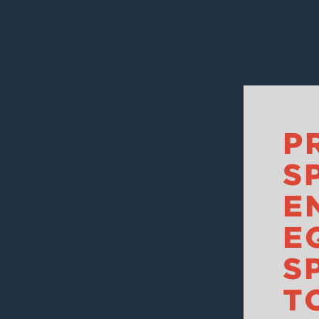
P
S
E
E
S
T