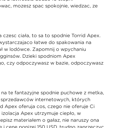
ować, możesz spać spokojnie, wiedząc, że
część ciała, to są to spodnie Torrid Apex.
, wystarczająco łatwe do spakowania na
knął w lodówce. Zapomnij o wpychaniu
egginsów. Dzięki spodniom Apex
ego, czy odpoczywasz w bazie, odpoczywasz
 na te fantazyjne spodnie puchowe z metką,
ch sprzedawców internetowych, których
d Apex oferują coś, czego nie oferuje Ci
izolacja Apex utrzymuje ciepło, w
zepisz materiałem o gałąź, nie naruszy ona
 i cenę poniżej 150 USD, trudno zaprzeczyć,