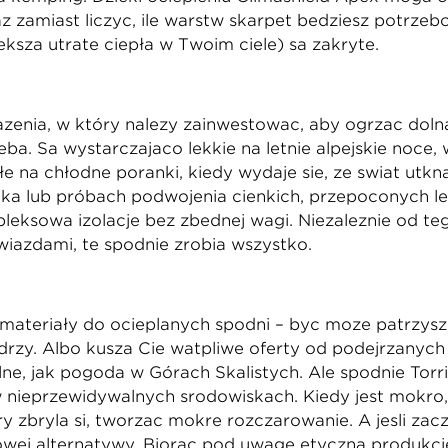
z zamiast liczyć, ile warstw skarpet będziesz potrzeb
kszą utratę ciepła w Twoim ciele) są zakryte.
ażenia, w który należy zainwestować, aby ogrzać dolną 
ba. Są wystarczająco lekkie na letnie alpejskie noce
łe na chłodne poranki, kiedy wydaje się, że świat ut
a lub próbach podwojenia cienkich, przepoconych l
leksową izolację bez zbędnej wagi. Niezależnie od t
iazdami, te spodnie zrobią wszystko.
materiały do ocieplanych spodni – być może patrzysz
l drży. Albo kuszą Cię wątpliwe oferty od podejrzany
ne, jak pogoda w Górach Skalistych. Ale spodnie Torri
nieprzewidywalnych środowiskach. Kiedy jest mokro, 
y zbryla si, tworząc mokre rozczarowanie. A jeśli zac
howej alternatywy. Biorąc pod uwagę etyczną produkcję