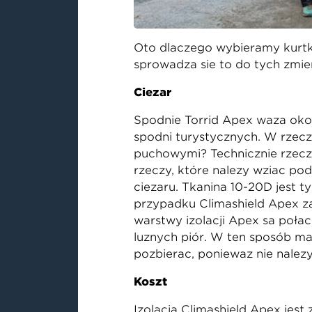
Oto dlaczego wybieramy kurtkę 
sprowadza się to do tych zmie
Ciężar
Spodnie Torrid Apex ważą okoł
spodni turystycznych. W rzecz
puchowymi? Technicznie rzecz b
rzeczy, które należy wziąć pod
ciężaru. Tkanina 10-20D jest 
przypadku Climashield Apex zac
warstwy izolacji Apex są połąc
luźnych piór. W ten sposób m
pozbierać, ponieważ nie należ
Koszt
Izolacja Climashield Apex jest