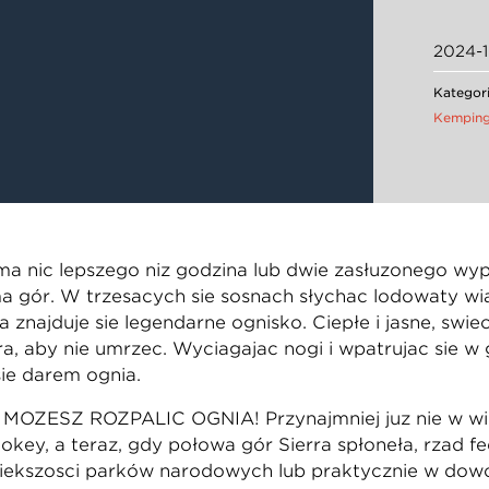
2024-
Kategori
Kempin
a nic lepszego niż godzina lub dwie zasłużonego wyp
 gór. W trzęsących się sosnach słychać lodowaty wiatr,
znajduje się legendarne ognisko. Ciepłe i jasne, świe
rą, aby nie umrzeć. Wyciągając nogi i wpatrując się 
 się darem ognia.
IE MOŻESZ ROZPALIĆ OGNIA! Przynajmniej już nie w wi
ey, a teraz, gdy połowa gór Sierra spłonęła, rząd fed
ększości parków narodowych lub praktycznie w dowol