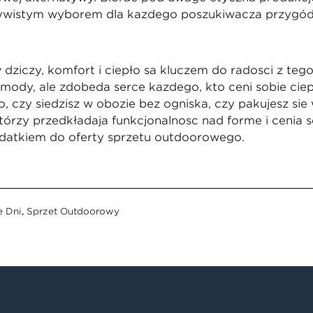
zywistym wyborem dla każdego poszukiwacza przygód
w dziczy, komfort i ciepło są kluczem do radości z t
mody, ale zdobędą serce każdego, kto ceni sobie cie
, czy siedzisz w obozie bez ogniska, czy pakujesz się
 którzy przedkładają funkcjonalność nad formę i cenią 
datkiem do oferty sprzętu outdoorowego.
e Dni
,
Sprzęt Outdoorowy