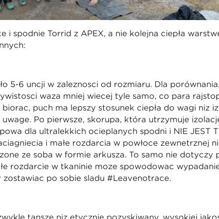
i spodnie Torrid z APEX, a nie kolejną ciepłą warstw
nnych:
o 5-6 uncji w zależności od rozmiaru. Dla porównania,
ywistości ważą mniej więcej tyle samo, co para rajst
iorąc, puch ma lepszy stosunek ciepła do wagi niż izol
 uwagę. Po pierwsze, skorupa, która utrzymuje izolac
typowa dla ultralekkich ocieplanych spodni i NIE JES
iągnięcia i małe rozdarcia w powłoce zewnętrznej nie 
zone ze sobą w formie arkusza. To samo nie dotyczy p
ałe rozdarcie w tkaninie może spowodować wypadanie
y zostawiać po sobie śladu #Leavenotrace.
 zwykle tańsze niż etycznie pozyskiwany, wysokiej jako