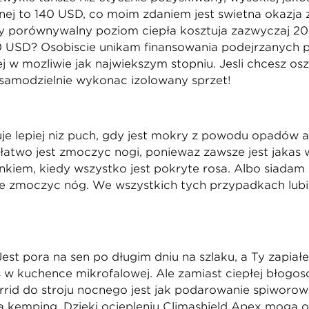
znej to 140 USD, co moim zdaniem jest świetną okazją
 porównywalny poziom ciepła kosztują zazwyczaj 200 
 USD? Osobiście unikam finansowania podejrzanych p
j w możliwie jak największym stopniu. Jeśli chcesz os
 samodzielnie wykonać izolowany sprzęt!
luje lepiej niż puch, gdy jest mokry z powodu opadów 
łatwo jest zmoczyć nogi, ponieważ zawsze jest jakaś w
nkiem, kiedy wszystko jest pokryte rosą. Albo siada
ie zmoczyć nóg. We wszystkich tych przypadkach lubi
est pora na sen po długim dniu na szlaku, a Ty zapiąłe
 w kuchence mikrofalowej. Ale zamiast ciepłej błogośc
rrid do stroju nocnego jest jak podarowanie śpiworowi
na kemping. Dzięki ociepleniu Climashield Apex mogą o