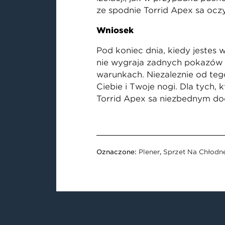
że spodnie Torrid Apex są oc
Wniosek
Pod koniec dnia, kiedy jesteś 
nie wygrają żadnych pokazów 
warunkach. Niezależnie od tego
Ciebie i Twoje nogi. Dla tych,
Torrid Apex są niezbędnym do
Oznaczone:
Plener
,
Sprzęt Na Chłodn