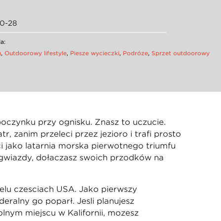
10-28
a:
g
,
Outdoorowy lifestyle
,
Piesze wycieczki
,
Podróże
,
Sprzęt outdoorowy
oczynku przy ognisku. Znasz to uczucie.
 zanim przeleci przez jezioro i trafi prosto
ci jako latarnia morska pierwotnego triumfu
w gwiazdy, dołączasz swoich przodków na
elu częściach USA. Jako pierwszy
eralny go poparł. Jeśli planujesz
nym miejscu w Kalifornii, możesz