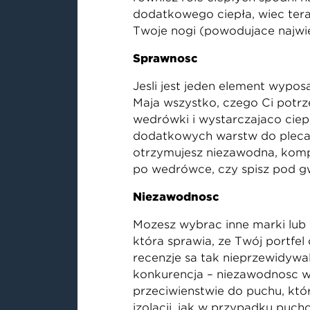
dodatkowego ciepła, więc tera
Twoje nogi (powodujące najwię
Sprawność
Jeśli jest jeden element wypos
Mają wszystko, czego Ci potrze
wędrówki i wystarczająco ciep
dodatkowych warstw do plecak
otrzymujesz niezawodną, komp
po wędrówce, czy śpisz pod gw
Niezawodność
Możesz wybrać inne marki lub 
która sprawia, że Twój portfe
recenzje są tak nieprzewidywal
konkurencja – niezawodność w 
przeciwieństwie do puchu, któr
izolacji, jak w przypadku puc