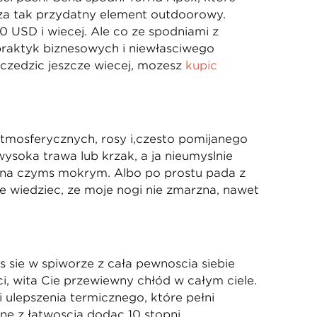
 za tak przydatny element outdoorowy.
USD i więcej. Ale co ze spodniami z
raktyk biznesowych i niewłaściwego
zczędzić jeszcze więcej, możesz
kupić
atmosferycznych, rosy i,często pomijanego
ysoka trawa lub krzak, a ja nieumyślnie
m na czymś mokrym. Albo po prostu pada z
ę wiedzieć, że moje nogi nie zmarzną, nawet
ś się w śpiworze z całą pewnością siebie
i, wita Cię przewiewny chłód w całym ciele.
 ulepszenia termicznego, które pełni
ne z łatwością dodać 10 stopni