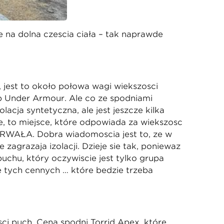
ę na dolną częścią ciała – tak naprawdę
 jest to około połowa wagi większości
op Under Armour. Ale co ze spodniami
acja syntetyczna, ale jest jeszcze kilka
ję, to miejsce, które odpowiada za większość
T TRWAŁA. Dobrą wiadomością jest to, że w
zagrażają izolacji. Dzieje się tak, ponieważ
uchu, który oczywiście jest tylko grupą
 tych cennych … które będzie trzeba
ści puch. Cena spodni Torrid Apex, które