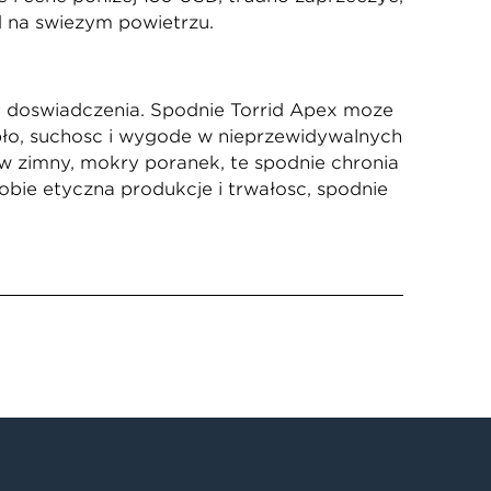
 na świeżym powietrzu.
ego doświadczenia. Spodnie Torrid Apex może
pło, suchość i wygodę w nieprzewidywalnych
 w zimny, mokry poranek, te spodnie chronią
sobie etyczną produkcję i trwałość, spodnie