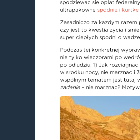
spodziewać się opłat federalny
ultrapakowne
spodnie i kurtkę
Zasadniczo za każdym razem pr
czy jest to kwestia życia i śmi
super ciepłych spodni o wadze
Podczas tej konkretnej wypraw
nie tylko wieczorami po wędró
po odludziu: 1) Jak rozciągnąć
w środku nocy, nie marznąc i 
wspólnym tematem jest tutaj w
zadanie
– nie marznąc? Motyw 