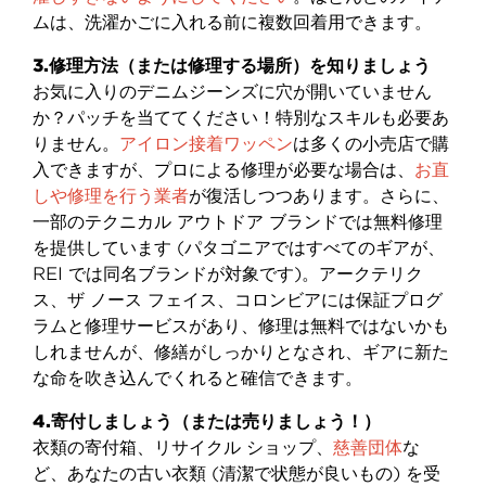
ムは、洗濯かごに入れる前に複数回着用できます。
3.修理方法（または修理する場所）を知りましょう
お気に入りのデニムジーンズに穴が開いていません
か？パッチを当ててください！特別なスキルも必要あ
りません。
アイロン接着ワッペン
は多くの小売店で購
入できますが、プロによる修理が必要な場合は、
お直
しや修理を行う業者
が復活しつつあります。さらに、
一部のテクニカル アウトドア ブランドでは無料修理
を提供しています (パタゴニアではすべてのギアが、
REI では同名ブランドが対象です)。アークテリク
ス、ザ ノース フェイス、コロンビアには保証プログ
ラムと修理サービスがあり、修理は無料ではないかも
しれませんが、修繕がしっかりとなされ、ギアに新た
な命を吹き込んでくれると確信できます。
4.寄付しましょう（または売りましょう！）
衣類の寄付箱、リサイクル ショップ、
慈善団体
な
ど、あなたの古い衣類 (清潔で状態が良いもの) を受