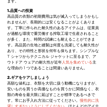
ます。
1.品質への投資
高品質の衣類の初期費用は気が滅入ってしまうかもし
れませんが、長期的には安くなることがよくありま
す。丁寧に作られた耐久性のあるアイテムは、従業員
が過酷な環境で重労働する搾取工場で生産されること
が多く、また、時間の試練にも耐えることができま
す。高品質の生地と縫製は何度も洗濯しても耐久性が
あり、その特性と形状を何年も保ちます。シンプルな
T シャツからテクニカル ジャケットに至るまで、ア
ウトドア ウェアの耐久性が近年
人気を集めている
主
な理由の 1 つであることは間違いありません。
2.ギアをケアしましょう
高額な値札は、衣類を大切に扱う動機になりますが、
安いものを買うか高価なものを買うかに関係なく、衣
類の寿命を最大限に延ばすことが標準であるべきで
す。常にお手入れ方法に従ってください。
慢性的に洗
濯しすぎないようにしてください
。ほとんどのアイテ