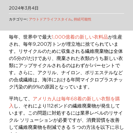
2024年3月4日
カテゴリー:
アウトドアライフスタイル
,
持続可能性
毎年、世界中で最大
1,000億着の新しい衣料品
が生産
され、毎年9,200万トンが埋立地に捨てられていま
す。リサイクルのために収集される繊維廃棄物は全体
の5分の1だけであり、廃棄された衣類のうち新しい衣
類にアップサイクルされるのはわずか1パーセントで
す。さらに、アクリル、ナイロン、ポリエステルなど
の合成繊維は、海洋における年間マイクロプラスチッ
ク汚染の約9%の原因となっています。
平均して、
アメリカ人は毎年68着の新しい衣類を購
入
し、それにより112ポンドの繊維廃棄物が発生して
います。この問題に対処するには業界レベルのリサイ
クル ソリューションが必要ですが、消費習慣を改善
して繊維廃棄物を削減できる 5 つの方法を以下に示し