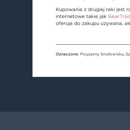
Kupowanie z drugiej ręki jest
internetowe takie jak
GearTra
oferują do zakupu używaną, al
Oznaczone:
Przyjazny Środowisku
,
S