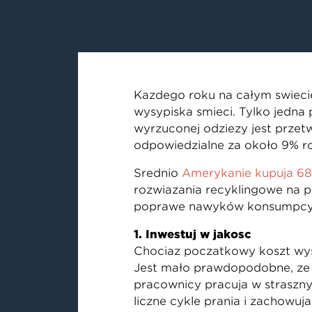
Każdego roku na całym świeci
wysypiska śmieci. Tylko jedna 
wyrzuconej odzieży jest przetwa
odpowiedzialne za około 9% r
Średnio
Amerykanie kupują 68
rozwiązania recyklingowe na 
poprawę nawyków konsumpcyjny
1. Inwestuj w jakość
Chociaż początkowy koszt wyso
Jest mało prawdopodobne, że
pracownicy pracują w straszny
liczne cykle prania i zachowują