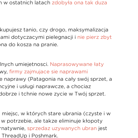
h w ostatnich latach
zdobyła ona tak dużą
kupujesz tanio, czy drogo, maksymalizacja
ami dotyczącymi pielęgnacji i
nie pierz zbyt
ona do kosza na pranie.
alnych umiejętności.
Naprasowywane łaty
awy,
firmy zajmujące się naprawami
 naprawy (Patagonia na cały swój sprzęt, a
cyjne i usługi naprawcze, a chociaż
brze i tchnie nowe życie w Twój sprzęt.
e miejsc, w których stare ubrania (czyste i w
w potrzebie, ale także eliminuje kłopoty
rnatywnie,
sprzedaż używanych ubrań
jest
ak ThreadUp i Poshmark.