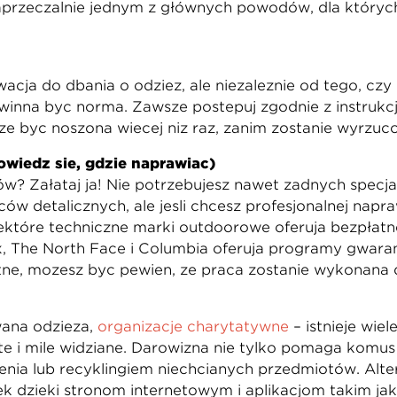
aprzeczalnie jednym z głównych powodów, dla któryc
cją do dbania o odzież, ale niezależnie od tego, czy 
inna być normą. Zawsze postępuj zgodnie z instrukcj
że być noszona więcej niż raz, zanim zostanie wyrzuc
owiedz się, gdzie naprawiać)
ów? Załataj ją! Nie potrzebujesz nawet żadnych specj
ów detalicznych, ale jeśli chcesz profesjonalnej napr
ektóre techniczne marki outdoorowe oferują bezpłatne
x, The North Face i Columbia oferują programy gwaran
e, możesz być pewien, że praca zostanie wykonana do
waną odzieżą,
organizacje charytatywne
– istnieje wiel
e i mile widziane. Darowizna nie tylko pomaga komuś 
nia lub recyklingiem niechcianych przedmiotów. Alte
iek dzięki stronom internetowym i aplikacjom takim j