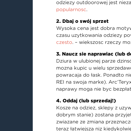
odzieży outdoorowej jest niez
popularność
.
2. Dbaj o swój sprzęt
Wysoka cena jest dobrą motywa
czasu użytkowania odzieży pow
często
. – większość rzeczy mo
3. Naucz się naprawiać (lub d
Dziura w ulubionej parze dżins
można kupić u wielu sprzedawc
powracają do łask. Ponadto ni
REI na swoją markę). Arc’Tery
naprawy mogą nie być bezpłatn
4. Oddaj (lub sprzedaj!)
Kosze na odzież, sklepy z uży
dobrym stanie) zostaną przyjęt
związane ze zmianą przeznacze
teraz łatwiejsza niż kiedykolw