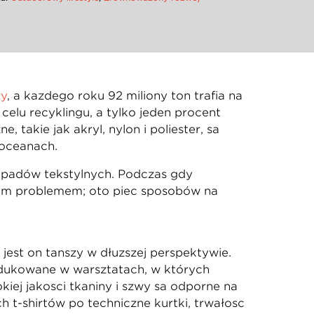
ży
, a każdego roku 92 miliony ton trafia na
celu recyklingu, a tylko jeden procent
 takie jak akryl, nylon i poliester, są
 oceanach.
odpadów tekstylnych. Podczas gdy
tym problemem; oto pięć sposobów na
jest on tańszy w dłuższej perspektywie.
dukowane w warsztatach, w których
iej jakości tkaniny i szwy są odporne na
ch t-shirtów po techniczne kurtki, trwałość