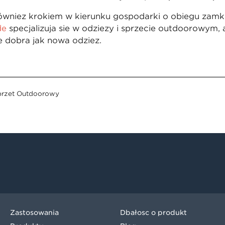
 również krokiem w kierunku gospodarki o obiegu zamkn
de
specjalizują się w odzieży i sprzęcie outdoorowym, 
e dobrą jak nowa odzież.
przęt Outdoorowy
Zastosowania
Dbałość o produkt