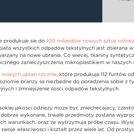
e produkuje się do
100 miliardów nowych sztuk odzie
piąta wszystkich odpadów tekstylnych jest zbierana w 
rzany na nowe ubrania. Co więcej, tkaniny syntetyczne,
ocznego zanieczyszczenia mikroplastikiem w naszych
 nowych ubrań rocznie
, które produkują 112 funtów 
poziomie branży są niezbędne do poradzenia sobie z 
ch i zmniejszenie ilości odpadów tekstylnych.
kiej jakości odzieży może być zniechęcający, często 
 dobrze wykonane, trwałe przedmioty zostaną wypro
ch warunkach, oraz że wytrzymują próbę czasu. Wysok
 swoje właściwości i kształt przez wiele lat. Od prosty