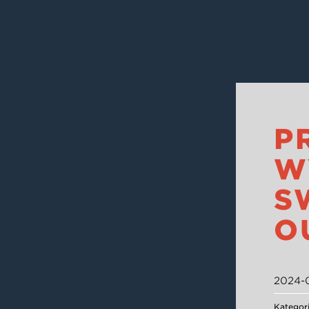
P
W
S
O
2024-
Kategor