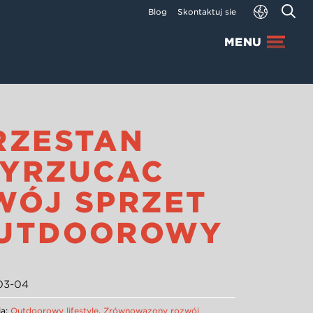
Blog
Skontaktuj się
MENU
RZESTAŃ
YRZUCAĆ
WÓJ SPRZĘT
UTDOOROWY
03-04
ia:
Outdoorowy lifestyle
,
Zrównoważony rozwój