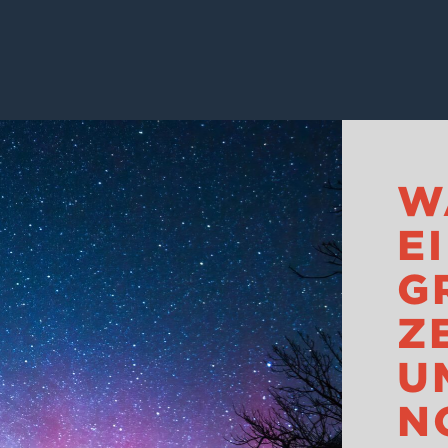
W
E
G
E
M 
O