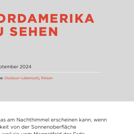
N
RDAMERIKA Z
 SEHEN
eptember 2024
ie:
Outdoor-Lebensstil
,
Reisen
l, das am Nachthimmel erscheinen kann, wenn
gkeit von der Sonnenoberfläche