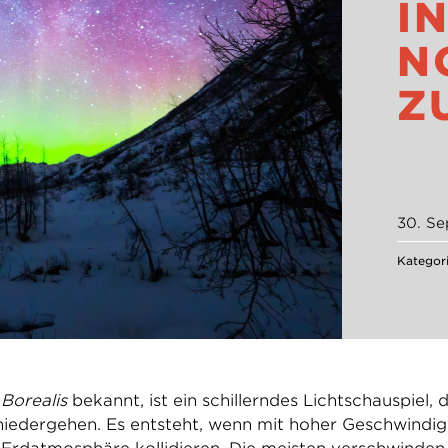
N 
O
U
30. S
Kategor
Borealis
bekannt, ist ein schillerndes Lichtschauspie
niedergehen. Es entsteht, wenn mit hoher Geschwindi