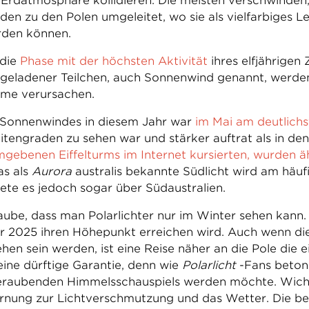
 Erdatmosphäre kollidieren. Die meisten verschwinden,
n zu den Polen umgeleitet, wo sie als vielfarbiges L
rden können.
 die
Phase mit der höchsten Aktivität
ihres elfjährigen 
e geladener Teilchen, auch Sonnenwind genannt, werde
rme verursachen.
 Sonnenwindes in diesem Jahr war
im Mai am deutlichs
tengraden zu sehen war und stärker auftrat als in de
gebenen Eiffelturms im Internet kursierten, wurden ä
as als
Aurora
australis bekannte Südlicht wird am häufi
ete es jedoch sogar über Südaustralien.
glaube, dass man Polarlichter nur im Winter sehen kann.
 2025 ihren Höhepunkt erreichen wird. Auch wenn die
n sein werden, ist eine Reise näher an die Pole die ei
 eine dürftige Garantie, denn wie
Polarlicht
-Fans beton
raubenden Himmelsschauspiels werden möchte. Wicht
fernung zur Lichtverschmutzung und das Wetter. Die 