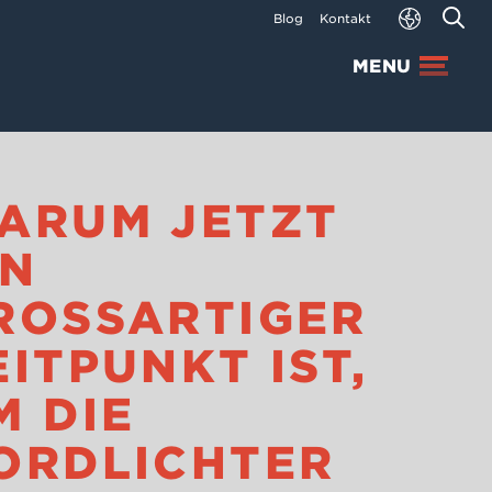
Blog
Kontakt
MENU
ARUM JETZT
IN
ROSSARTIGER Z
ITPUNKT IST, U
DIE N
RDLICHTER I