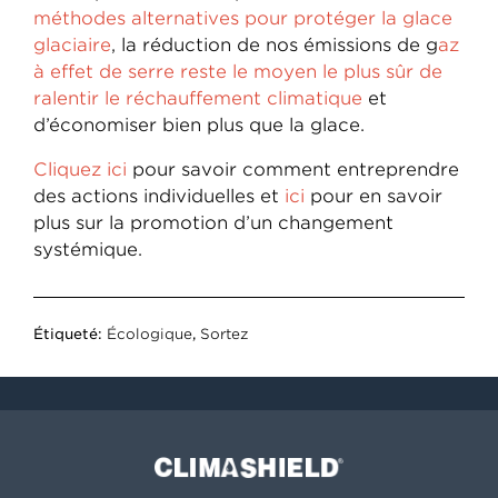
méthodes alternatives pour protéger la glace
glaciaire
, la réduction de nos émissions de g
az
à effet de serre reste le moyen le plus sûr de
ralentir le réchauffement climatique
et
d’économiser bien plus que la glace.
Cliquez ici
pour savoir comment entreprendre
des actions individuelles et
ici
pour en savoir
plus sur la promotion d’un changement
systémique.
Étiqueté:
Écologique
,
Sortez
Climashield®