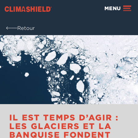
Climashield®
MENU
Retour
IL EST TEMPS D’AGIR :
LES GLACIERS ET LA
BANQUISE FONDENT