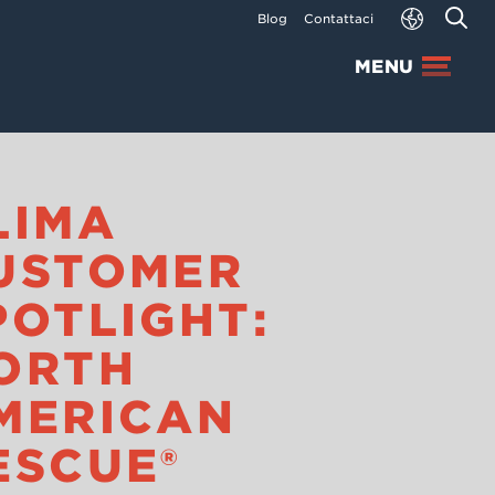
Blog
Contattaci
MENU
LIMA
USTOMER
POTLIGHT:
ORTH
MERICAN
ESCUE®