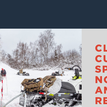
C
C
S
N
A
R