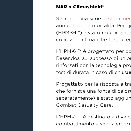
NAR x Climashield®
Secondo una serie di
studi med
aumento della mortalità. Per q
(HPMK-I™) è stato raccomandat
condizioni climatiche fredde e
L’HPMK-I™ è progettato per con
Basandosi sul successo di un p
rinforzati con la tecnologia pr
test di durata in caso di chiusu
Progettato per la risposta a t
che fornisce una fonte di calor
separatamente) è stato aggiun
Combat Casualty Care.
L’HPMK-I™ è destinato a divent
combattimento e shock emorr