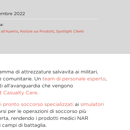
embre 2022
a:
 all'Aperto
,
Notizie sui Prodotti
,
Spotlight Clienti
ma di attrezzature salvavita ai militari,
e e comunitarie. Un
team di personale esperto
,
tti all’avanguardia che vengono
t Casualty Care
.
di pronto soccorso specializzati
ai
simulatori
arsi per le operazioni di soccorso più
erta, rendendo i prodotti medici NAR
ai campi di battaglia.