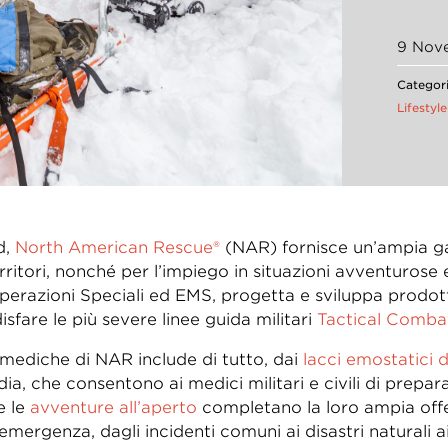
9 Nov
Categori
Lifestyle
d,
North American Rescue®
(NAR) fornisce un’ampia gam
corritori, nonché per l’impiego in situazioni avventuros
 Operazioni Speciali ed EMS, progetta e sviluppa prodo
sfare le più severe linee guida militari
Tactical Comba
ediche di NAR include di tutto, dai
lacci emostatici 
ia, che consentono ai medici militari e civili di prepar
e le
avventure all’aperto
completano la loro ampia off
di emergenza, dagli incidenti comuni ai disastri naturali 