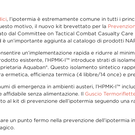
ici
, l’ipotermia è estremamente comune in tutti i princ
uesto motivo, il nuovo kit brevettato per la
Prevenzion
o dal Committee on Tactical Combat Casualty Care pe
d è un’importante aggiunta al catalogo di prodotti NA
sentire un’implementazione rapida e ridurre al minimo 
rodotto esistente, l’HPMK-I™ introduce strati di isolam
oprietaria Aquaban®. Questo isolamento sintetico rappre
ra ermetica, efficienza termica (4 libbre/14 once) e pre
raumi di emergenza in ambienti austeri, l’HPMK-I™ inc
e affidabile senza alimentazione. Il
Guscio Termoriflette
to al kit di prevenzione dell’ipotermia seguendo una
are un punto fermo nella prevenzione dell’ipotermia i
agico.