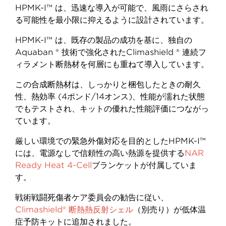
HPMK-I™
は、迅速な導入が可能で、風雨にさらされ
る可能性を最小限に抑えるように設計されています。
HPMK-I™
は、既存の製品の成功を基に、独自の
Aquaban ®
技術で強化された
Climashield ®
連続フ
ィラメント断熱材を何層にも重ねて導入しています。
この合成断熱材は、しっかりと梱包したときの耐久
性、熱効率
(4
ポンド
/14
オンス
)
、性能が濡れた状態
でもテストされ、キットの優れた性能評価につながっ
ています。
厳しい環境での緊急外傷対応を目的とした
HPMK-I™
には、電源なしで信頼性の高い熱源を提供する
NAR
Ready Heat 4-Cell
ブランケットが付属していま
す。
戦術戦闘死傷者ケア委員会の勧告に従い、
Climashield®
断熱熱反射シェル
（別売り）が低体温
症予防キットに追加されました。