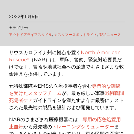
2022年11月9日
カテゴリー:
アウトドアライフスタイル
,
カスタマースポットライト
,
製品ニュース
サウスカロライナ州に拠点を置く
North American
Rescue®
（
NAR
）は、軍隊、警察、緊急対応要員だ
けでなく、冒険や地域社会への派遣でもさまざまな救
命用具を提供しています。
元特殊部隊や
EMS
の医療従事者を含む
専門的な訓練
を受けたスタッフチーム
が、最も厳しい軍事
戦術戦闘
死傷者ケア
ガイドラインを満たすように厳密にテスト
された最先端の製品を設計および開発しています。
NAR
のさまざまな医療機器には、
専用の応急処置用
止血帯
から最先端の
トレーニングシミュレーター
ま
で、あらゆるものが含まれており、軍や民間の医療従