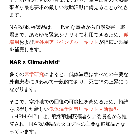
事者が最も要求の厳しい救助活動に備えることができ
ます。
NAR
の医療製品は、一般的な事故から自然災害、戦
場まで、あらゆる緊急シナリオで利用できるため、
職
場用
および
屋外用アドベンチャーキット
が幅広い製品
を補完します。
NAR x Climashield®
多くの
医学研究
によると、低体温症はすべての主要な
外傷患者にきわめて一般的であり、死亡率の上昇につ
ながります。
そこで、寒冷地での回復の可能性を高めるため、特許
を取得した新しい
低体温予防管理キット－断熱型
（
HPMK-I™
）は、戦術戦闘死傷者ケア委員会から推
奨され、
NAR
の製品カタログへの主要な追加品とな
っています。