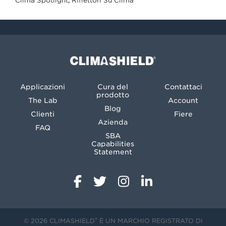
Clima Spotlight
,
Riflettori Su Clima
Climashield®
Applicazioni
Cura del
Contattaci
prodotto
The Lab
Account
Blog
Clienti
Fiere
Azienda
FAQ
SBA
Capabilities
Statement
®
© 2026 CLIMASHIELD
È UN MARCHIO REGISTRATO DI