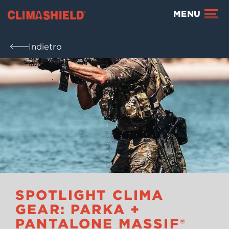
Climashield®
MENU
Indietro
SPOTLIGHT CLIMA
GEAR: PARKA +
PANTALONE MASSIF®