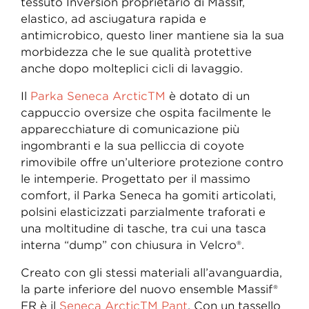
tessuto Inversion proprietario di Massif,
elastico, ad asciugatura rapida e
antimicrobico, questo liner mantiene sia la sua
morbidezza che le sue qualità protettive
anche dopo molteplici cicli di lavaggio.
Il
Parka Seneca ArcticTM
è dotato di un
cappuccio oversize che ospita facilmente le
apparecchiature di comunicazione più
ingombranti e la sua pelliccia di coyote
rimovibile offre un’ulteriore protezione contro
le intemperie. Progettato per il massimo
comfort, il Parka Seneca ha gomiti articolati,
polsini elasticizzati parzialmente traforati e
una moltitudine di tasche, tra cui una tasca
interna “dump” con chiusura in Velcro®.
Creato con gli stessi materiali all’avanguardia,
la parte inferiore del nuovo ensemble Massif®
FR è il
Seneca ArcticTM Pant
. Con un tassello