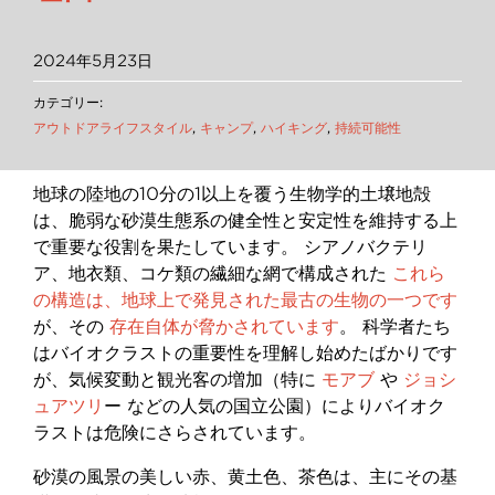
2024年5月23日
カテゴリー:
アウトドアライフスタイル
,
キャンプ
,
ハイキング
,
持続可能性
地球の陸地の10分の1以上を覆う生物学的土壌地殻
は、脆弱な砂漠生態系の健全性と安定性を維持する上
で重要な役割を果たしています。 シアノバクテリ
ア、地衣類、コケ類の繊細な網で構成された
これら
の構造は、地球上で発見された最古の生物の一つです
が、その
存在自体が脅かされています
。 科学者たち
はバイオクラストの重要性を理解し始めたばかりです
が、気候変動と観光客の増加（特に
モアブ
や
ジョシ
ュアツリ
ー などの人気の国立公園）によりバイオク
ラストは危険にさらされています。
砂漠の風景の美しい赤、黄土色、茶色は、主にその基