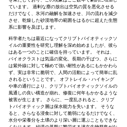
ています。 過剰な塵の放出は空気の質を悪化させる
だけでなく、氷河の融解を加速させ、川の流れを減少
させ、乾燥した砂漠地帯の範囲をはるかに超えた生態
系に影響を及ぼします。
科学者たちは最近になってクリプトバイオティックソ
イルの重要性を研究し理解を深め始めましたが、彼ら
はある一つのことに確信を持っています。 それは、
バイオクラストは気温の変化、長期の干ばつ、さらに
は紫外線に対して極めて強い耐性があるにもかかわら
ず、実は非常に脆弱で、人間の活動によって簡単に乱
されるということです。 オフトレイル・ハイキング
や車の通行により、クリプトバイオティックソイルの
風通しの良い構造が崩れ、修復に何年もかかるような
被害が生じます。 さらに、一度乱されると、クリプ
トバイオティック層は保水能力を失います。 そうな
ると、さらなる浸食に対して脆弱になるだけでなく、
水分や栄養分を土壌のより深い層に運ぶこともできな
くなります。砂漠の基盤に繁栄する潜在生物群集がな