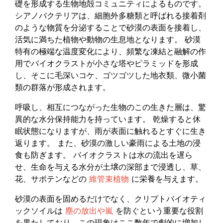
礎を形成する生物地殻コミュニティによるものです。
シアノバクテリアは、細胞外多糖類と呼ばれる接着剤
のような物質を分泌することで砂漠の表面を接着し、
活気に満ちた植物や動物の生息地となります。 砂漠
特有の極端な温度変化により、頻繁な凍結と融解の作
用でバイオクラストが小さな塔やピラミッドを形成
し、そこに毛深いコケ、ゴツゴツした地衣類、微小菌
類の群落が形成されます。
呼吸し、相互につながった生物のこの生きた層は、驚
異的な水分保持能力を持っています。 乾燥すると休
眠状態になりますが、雨が表面に触れるとすぐに生き
返ります。 また、砂漠の激しい豪雨による土地の浸
食も防ぎます。 バイオクラストは水の流出を遅ら
せ、生命を与える水分が土壌​​の深部まで浸透し、草、
花、サボテンなどの
維管束植物
に栄養を与えます。
砂漠の表面を固めるだけでなく、クリプトバイオティ
ックソイルは
塵の放出や嵐
を防ぐという重要な役割
を果たしており、この現象はここ数年で劇的に増加し