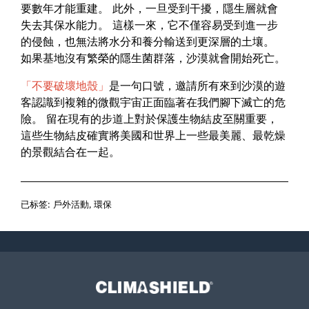
要數年才能重建。 此外，一旦受到干擾，隱生層就會
失去其保水能力。 這樣一來，它不僅容易受到進一步
的侵蝕，也無法將水分和養分輸送到更深層的土壤。
如果基地沒有繁榮的隱生菌群落，沙漠就會開始死亡。
「不要破壞地殼」
是一句口號，邀請所有來到沙漠的遊
客認識到複雜的微觀宇宙正面臨著在我們腳下滅亡的危
險。 留在現有的步道上對於保護生物結皮至關重要，
這些生物結皮確實將美國和世界上一些最美麗、最乾燥
的景觀結合在一起。
已标签:
戶外活動
,
環保
Climashield®