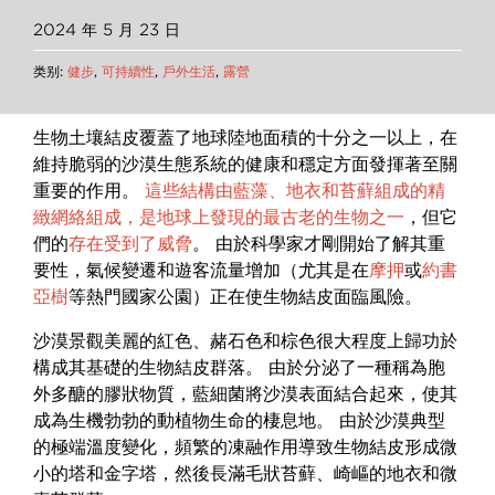
2024 年 5 月 23 日
类别:
健步
,
可持續性
,
戶外生活
,
露營
生物土壤結皮覆蓋了地球陸地面積的十分之一以上，在
維持脆弱的沙漠生態系統的健康和穩定方面發揮著至關
重要的作用。
這些結構由藍藻、地衣和苔蘚組成的精
緻網絡組成，是地球上發現的最古老的生物之一
，但它
們的
存在受到了威脅
。 由於科學家才剛開始了解其重
要性，氣候變遷和遊客流量增加（尤其是在
摩押
或
約書
亞樹
等熱門國家公園）正在使生物結皮面臨風險。
沙漠景觀美麗的紅色、赭石色和棕色很大程度上歸功於
構成其基礎的生物結皮群落。 由於分泌了一種稱為胞
外多醣的膠狀物質，藍細菌將沙漠表面結合起來，使其
成為生機勃勃的動植物生命的棲息地。 由於沙漠典型
的極端溫度變化，頻繁的凍融作用導致生物結皮形成微
小的塔和金字塔，然後長滿毛狀苔蘚、崎嶇的地衣和微