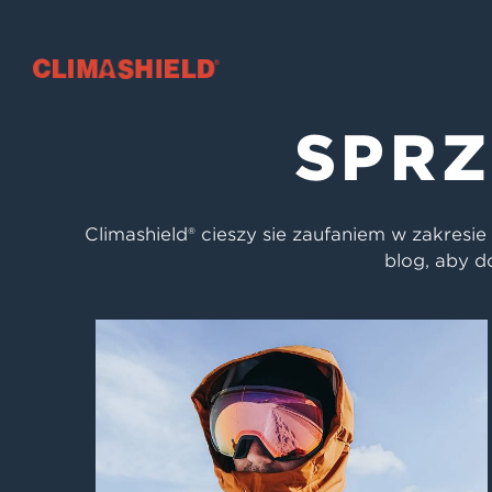
Climashield®
SPR
Climashield® cieszy się zaufaniem w zakresi
blog, aby d