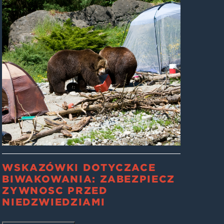
WSKAZÓWKI DOTYCZĄCE
BIWAKOWANIA: ZABEZPIECZ
ŻYWNOŚĆ PRZED
NIEDŹWIEDZIAMI