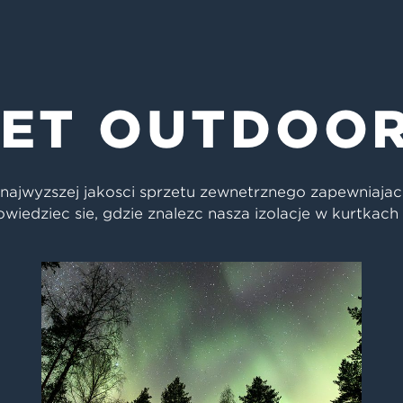
ZĘT OUTDOO
e najwyższej jakości sprzętu zewnętrznego zapewniają
owiedzieć się, gdzie znaleźć naszą izolację w kurtkach 