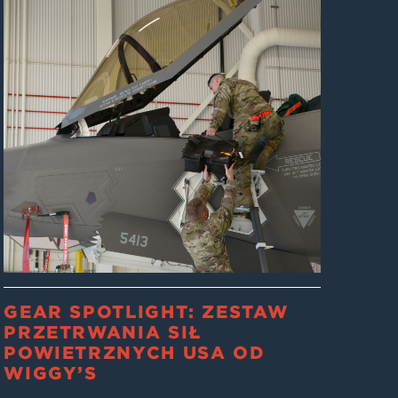
GEAR SPOTLIGHT: ZESTAW
PRZETRWANIA SIŁ
POWIETRZNYCH USA OD
WIGGY’S