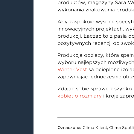
produktów, magazyny Sara Wo
wykonania znakowania produk
Aby zaspokoić wysoce specyfic
innowacyjnych projektach, wyk
produkcji. Łącząc to z pasją 
pozytywnych recenzji od swoic
Produkcja odzieży, która speł
wyboru najlepszych możliwych
Winter Vest
są ocieplone izola
zapewniając jednocześnie utrz
Zdając sobie sprawę z szybko 
kobiet o rozmiary
i kroje zapr
Oznaczone:
Clima Klient
,
Clima Spotl