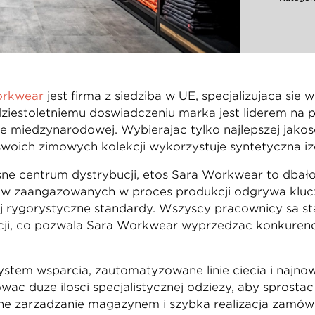
orkwear
jest firmą z siedzibą w UE, specjalizującą się 
dziestoletniemu doświadczeniu marka jest liderem na p
ie międzynarodowej. Wybierając tylko najlepszej jakoś
oich zimowych kolekcji wykorzystuje syntetyczną izol
ne centrum dystrybucji, etos Sara Workwear to dbałoś
ków zaangażowanych w proces produkcji odgrywa klucz
ej rygorystyczne standardy. Wszyscy pracownicy są sta
kacji, co pozwala Sara Workwear wyprzedzać konkuren
m wsparcia, zautomatyzowane linie cięcia i najnow
ać duże ilości specjalistycznej odzieży, aby sprost
ne zarządzanie magazynem i szybka realizacja zamów