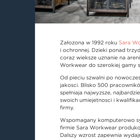
Założona w 1992 roku
Sara W
i ochronnej. Dzięki ponad trzy
coraz większe uznanie na aren
Workwear do szerokiej gamy sw
Od pięciu szwalni po nowoczes
jakości. Blisko 500 pracowni
spełniają najwyższe, najbardzi
swoich umiejętności i kwalifi
firmy.
Wspomagany komputerowo syste
firmie Sara Workwear produkow
Dalszy wzrost zapewnia wydaj