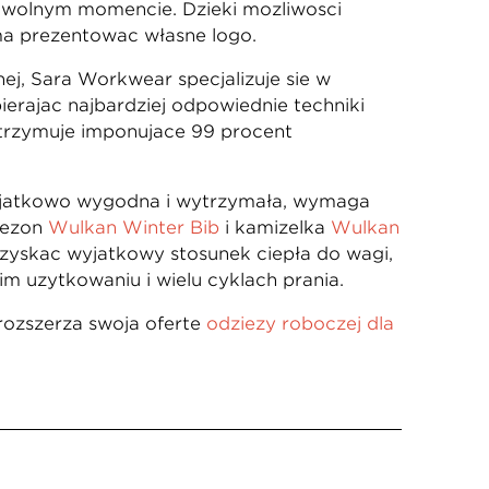
owolnym momencie. Dzięki możliwości
ą prezentować własne logo.
j, Sara Workwear specjalizuje się w
erając najbardziej odpowiednie techniki
otrzymuje imponujące 99 procent
 wyjątkowo wygodna i wytrzymała, wymaga
nezon
Wulkan Winter Bib
i kamizelka
Wulkan
uzyskać wyjątkowy stosunek ciepła do wagi,
m użytkowaniu i wielu cyklach prania.
 rozszerza swoją ofertę
odzieży roboczej dla