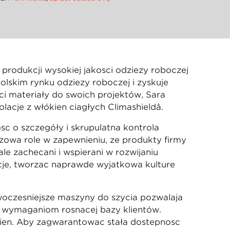
w produkcji wysokiej jakości odzieży roboczej
olskim rynku odzieży roboczej i zyskuje
ci materiały do swoich projektów, Sara
ację z włókien ciągłych Climashieldâ.
ć o szczegóły i skrupulatna kontrola
ową rolę w zapewnieniu, że produkty firmy
le zachęcani i wspierani w rozwijaniu
cję, tworząc naprawdę wyjątkową kulturę
ocześniejsze maszyny do szycia pozwalają
ać wymaganiom rosnącej bazy klientów.
ień. Aby zagwarantować stałą dostępność