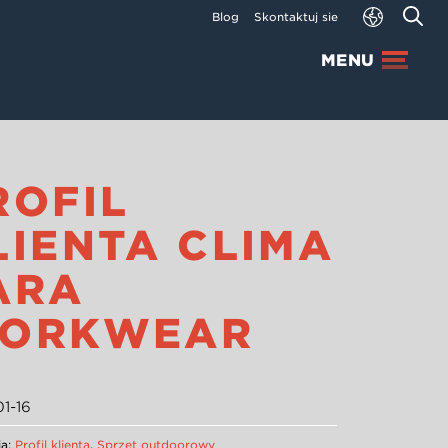
Blog
Skontaktuj się
MENU
ROFIL
LIENTA CLIMA
ARA
ORKWEAR
1-16
ia:
Profil klienta
,
Sprzęt outdoorowy