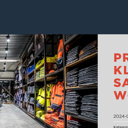
P
K
S
W
2024-0
Kategor