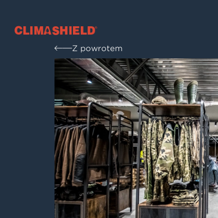
Climashield®
Z powrotem