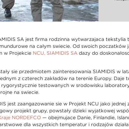
AMIDIS SA jest firmą rodzinną wytwarzającą tekstylia
mundurowe na całym świecie. Od swoich początków ja
m w Projekcie
NCU, SIAMIDIS SA
dąży do doskonałości
tały się przedmiotem zainteresowania SIAMIDIS w lata
jednym z czterech zakładów na terenie Europy. Daje 
 rygorystycznie testowanych w środowisku laboratory
rojne na świecie.
jest zaangażowanie się w Projekt NCU jako jednej z t
agowy projekt grupy, powstały dzięki wyjątkowej ws
Kraje NORDEFCO
— obejmujące Danię, Finlandię, Islan
rstwowe dla wszystkich temperatur i rodzajów działa