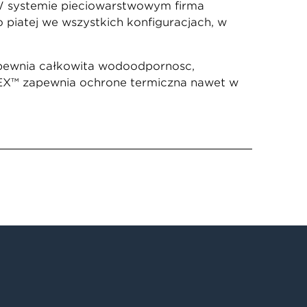
. W systemie pięciowarstwowym firma
o piątej we wszystkich konfiguracjach, w
apewnia całkowitą wodoodporność,
APEX™ zapewnia ochronę termiczną nawet w