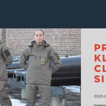
P
K
C
S
2023-
Kategor