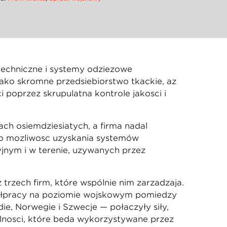
 techniczne i systemy odzieżowe
ko skromne przedsiębiorstwo tkackie, aż
 poprzez skrupulatną kontrolę jakości i
ch osiemdziesiątych, a firma nadal
to możliwość uzyskania systemów
jnym i w terenie, używanych przez
rzech firm, które wspólnie nim zarządzają.
półpracy na poziomie wojskowym pomiędzy
dię, Norwegię i Szwecję — połączyły siły,
lności, które będą wykorzystywane przez