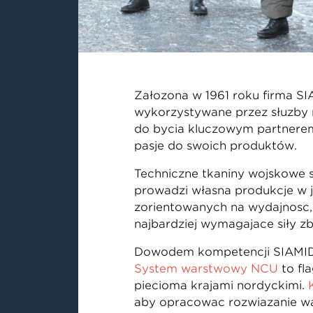
Założona w 1961 roku firma SI
wykorzystywane przez służby 
do bycia kluczowym partnere
pasję do swoich produktów.
Techniczne tkaniny wojskowe s
prowadzi własną produkcję w 
zorientowanych na wydajność,
najbardziej wymagające siły zb
Dowodem kompetencji SIAMIDIS 
System warstwowy NCU
to fl
pięcioma krajami nordyckimi.
aby opracować rozwiązanie wa