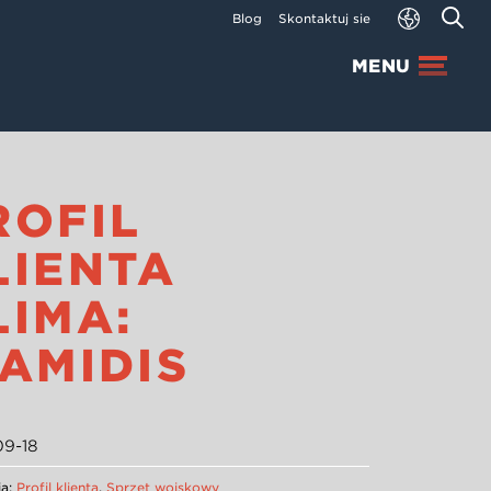
Blog
Skontaktuj się
MENU
ROFIL
LIENTA
LIMA:
IAMIDIS
09-18
ia:
Profil klienta
,
Sprzęt wojskowy