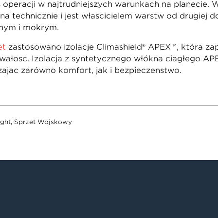
s operacji w najtrudniejszych warunkach na planecie
a technicznie i jest właścicielem warstw od drugiej d
mnym i mokrym.
et
zastosowano izolację Climashield® APEX™, która z
rwałość. Izolacja z syntetycznego włókna ciągłego 
ając zarówno komfort, jak i bezpieczeństwo.
ight
,
Sprzęt Wojskowy