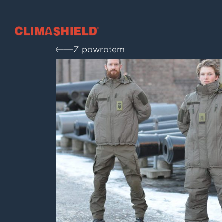
Climashield®
Z powrotem