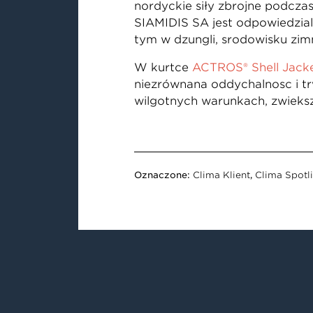
nordyckie siły zbrojne podcza
SIAMIDIS SA jest odpowiedzialn
tym w dżungli, środowisku zi
W kurtce
ACTROS® Shell Jack
niezrównaną oddychalność i t
wilgotnych warunkach, zwiększ
Oznaczone:
Clima Klient
,
Clima Spotl