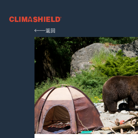
Climashield®
返回