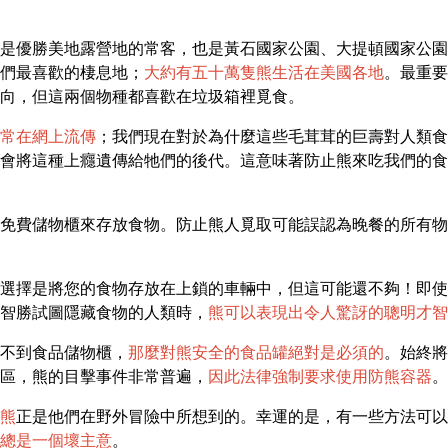
是優勝美地露營地的常客，也是黃石國家公園、大提頓國家公園
們最喜歡的棲息地；
大約有五十萬隻熊生活在美國各地
。最重要
向，但這兩個物種都喜歡在垃圾箱裡覓食。
常在網上流傳
；我們現在對於為什麼這些毛茸茸的巨壽對人類食
會將這種上癮遺傳給牠們的後代。這意味著防止熊來吃我們的食
免費儲物櫃來存放食物。防止熊人覓取可能誤認為晚餐的所有物
選擇是將您的食物存放在上鎖的車輛中，但這可能還不夠！即使
智勝試圖隱藏食物的人類時，
熊可以表現出令人驚訝的聰明才智
不到食品儲物櫃，
那麼對熊安全的食品罐絕對是必須的
。始終將
區，熊的目擊事件非常普遍，
因此法律強制要求使用防熊容器
。
熊
正是他們在野外冒險中所想到的。幸運的是，有一些方法可以
總是一個壞主意
。