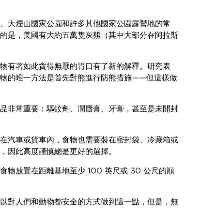
、大煙山國家公園和許多其他國家公園露營地的常
的是，美國有大約五萬隻灰熊（其中大部分在阿拉斯
物有著如此貪得無厭的胃口有了新的解釋。研究表
物的唯一方法是首先對熊進行防熊措施——但這樣做
品非常重要：驅蚊劑、潤唇膏、牙膏，甚至是未開封
在汽車或貨車內，食物也需要裝在密封袋、冷藏箱或
，因此高度謹慎總是更好的選擇。
食物放置在距離基地至少 100 英尺或 30 公尺的順
以對人們和動物都安全的方式做到這一點，但是，無