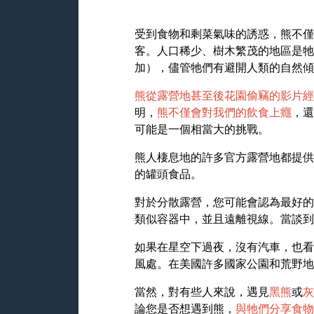
受到食物和剩菜氣味的誘惑，熊不僅
客。人口稀少、樹木繁茂的地區是牠
加），儘管牠們有避開人類的自然傾
熊從露營地甚至後花園偷竊的影片經
明，
熊不僅會對我們的飲食上癮
，還
可能是一個相當大的挑戰。
熊人棲息地的許多官方露營地都提供
的罐頭食品。
對於分散露營，您可能會認為最好的
類似容器中，並且遠離視線。當談到
如果在星空下過夜，沒有汽車，也看
風處。在美國許多國家公園和荒野地
當然，對有些人來說，遇見
黑熊
或
灰
論您是否想遇到熊，
與牠們分享食物