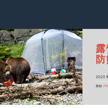
露
防
2023 年
类别:
戶