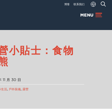
博客
联系我们
MENU
營小貼士：食物
熊
 11 月 30 日
外生活
,
戶外裝備
,
露營