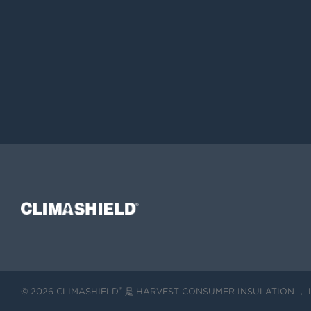
Climashield®
®
© 2026 CLIMASHIELD
是 HARVEST CONSUMER INSULATION 