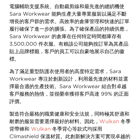
電腦輔助支援系統、自動裁剪線和最先進的縫紉機使
Sara Workwear 能夠生產大量專業服裝以滿足不斷
增長的客戶群的需求。高效率的倉庫管理和快速的訂單
履行確保了進一步的擴張。為了確保產品的持續供應，
Sara Workwear 的倉庫在任何特定時間都庫存有
3,500,000 件衣服。有賴該公司能夠按訂單為其產品
貼上品牌標籤，客戶的員工可以自豪地展示自己的徽
標。
為了滿足重型防護衣使用者的高度特定需求，Sara
Workwear 專注於創新設計，利用最先進的材料並選
擇最合適的生產技術。Sara Workwear 結合對卓越
客戶服務的熱情，並很榮幸獲得客戶高達 99% 的正面
評價。
製造符合嚴格的職業健康和安全法規，同時極其舒適和
耐磨的服裝需要選擇最好的材料。因此，
Wulkan
冬季
背帶褲和
Wulkan
冬季背心等款式均採用
Climashield 保溫材質。此創新解決方案可實現卓越的