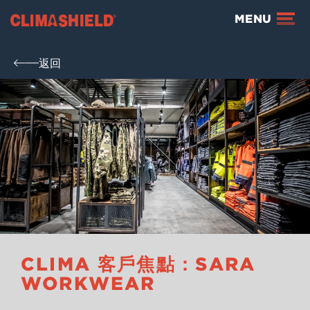
Climashield®
MENU
返回
CLIMA 客戶焦點：SARA
WORKWEAR