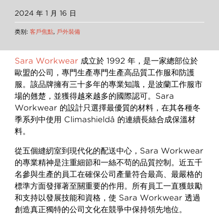
2024 年 1 月 16 日
类别:
客戶焦點
,
戶外裝備
Sara Workwear
成立於 1992 年，是一家總部位於
歐盟的公司，專門生產專門生產高品質工作服和防護
服。該品牌擁有三十多年的專業知識，是波蘭工作服市
場的翹楚，並獲得越來越多的國際認可。Sara
Workwear 的設計只選擇最優質的材料，在其各種冬
季系列中使用 Climashieldâ 的連續長絲合成保溫材
料。
從五個縫紉室到現代化的配送中心，Sara Workwear
的專業精神是注重細節和一絲不苟的品質控制。近五千
名參與生產的員工在確保公司產量符合最高、最嚴格的
標準方面發揮著至關重要的作用。所有員工一直獲鼓勵
和支持以發展技能和資格，使 Sara Workwear 透過
創造真正獨特的公司文化在競爭中保持領先地位。