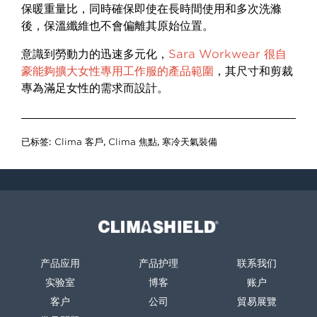
保暖重量比，同時確保即使在長時間使用和多次洗滌
後，保溫纖維也不會偏離其原始位置。
意識到勞動力的迅速多元化，
Sara Workwear 很自
豪能夠擴大女性專用工作服的產品範圍
，其尺寸和剪裁
專為滿足女性的需求而設計。
已标签:
Clima 客戶
,
Clima 焦點
,
寒冷天氣裝備
Climashield®
产品应用
产品护理
联系我们
实验室
博客
账户
客户
公司
貿易展覽