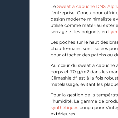
Le
Sweat à capuche DNS Alpha
l’entreprise. Conçu pour offrir
design moderne minimaliste ave
utilisé comme matériau extérie
serrage et les poignets en
Lycr
Les poches sur le haut des bras
chauffe-mains sont isolées pou
pour attacher des patchs ou d
Au cœur du sweat à capuche à g
corps et 70 g/m2 dans les manc
Climashield® est à la fois rob
matelassage, évitant les plaqu
Pour la gestion de la températ
l’humidité. La gamme de pro
synthétiques
conçu pour s’inté
extérieures.