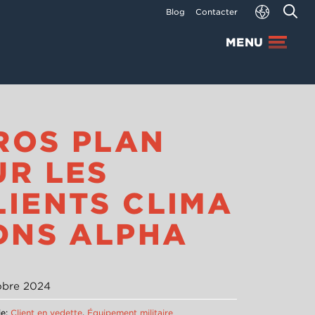
Blog
Contacter
MENU
ROS PLAN
UR LES
LIENTS CLIMA
 DNS ALPHA
obre 2024
ie:
Client en vedette
,
Équipement militaire