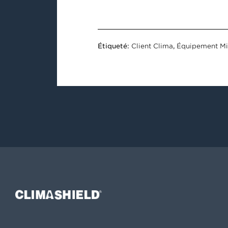
Étiqueté:
Client Clima
,
Équipement Mil
Climashield®