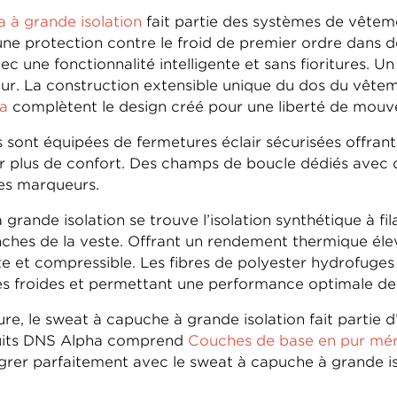
 à grande isolation
fait partie des systèmes de vêteme
 une protection contre le froid de premier ordre dans d
c une fonctionnalité intelligente et sans fioritures.
ur. La construction extensible unique du dos du vête
a
complètent le design créé pour une liberté de mouve
 sont équipées de fermetures éclair sécurisées offrant 
r plus de confort. Des champs de boucle dédiés avec d
es marqueurs.
rande isolation se trouve l’isolation synthétique à f
hes de la veste. Offrant un rendement thermique élevé
uste et compressible. Les fibres de polyester hydrofuge
es froides et permettant une performance optimale de l
ure, le sweat à capuche à grande isolation fait partie
duits DNS Alpha comprend
Couches de base en pur mér
grer parfaitement avec le sweat à capuche à grande iso