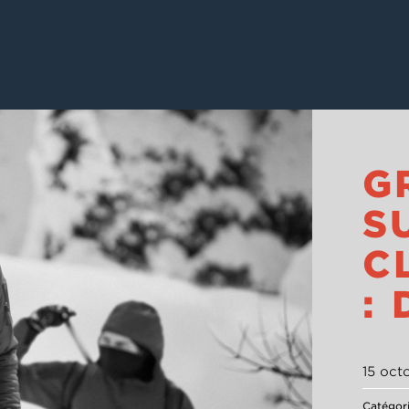
G
S
C
:
15 oct
Catégor