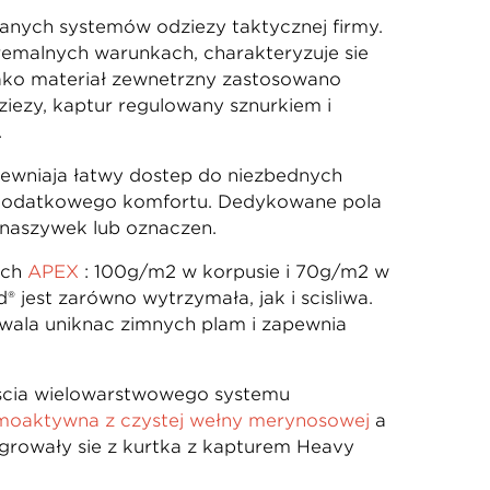
anych systemów odzieży taktycznej firmy.
emalnych warunkach, charakteryzuje się
Jako materiał zewnętrzny zastosowano
zieży, kaptur regulowany sznurkiem i
.
pewniają łatwy dostęp do niezbędnych
a dodatkowego komfortu. Dedykowane pola
 naszywek lub oznaczeń.
ych
APEX
: 100g/m2 w korpusie i 70g/m2 w
 jest zarówno wytrzymała, jak i ściśliwa.
ala uniknąć zimnych plam i zapewnia
zęścią wielowarstwowego systemu
ermoaktywną z czystej wełny merynosowej
a
growały się z kurtką z kapturem Heavy