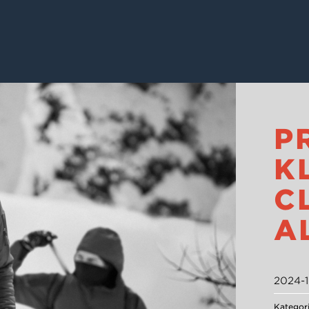
P
K
C
A
2024-1
Kategor