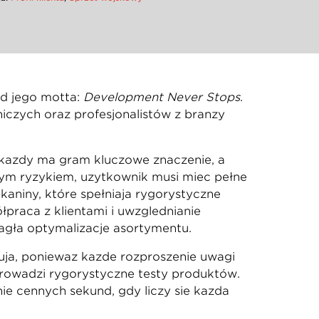
od jego motta:
Development Never Stops
.
iczych oraz profesjonalistów z branży
 każdy ma gram kluczowe znaczenie, a
żym ryzykiem, użytkownik musi mieć pełne
kaniny, które spełniają rygorystyczne
raca z klientami i uwzględnianie
ągłą optymalizację asortymentu.
ują, ponieważ każde rozproszenie uwagi
prowadzi rygorystyczne testy produktów.
ie cennych sekund, gdy liczy się każda