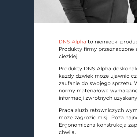
DNS Alpha
to niemiecki produ
Produkty firmy przeznaczone s
ciężkiej.
Produkty DNS Alpha doskonale
każdy dźwięk może ujawnić cz
zaufanie do swojego sprzętu. 
normy materiałowe wymagane d
informacji zwrotnych uzyskany
Praca służb ratowniczych wym
może zagrozić misji. Poza naj
Ergonomiczna konstrukcja zape
chwila.