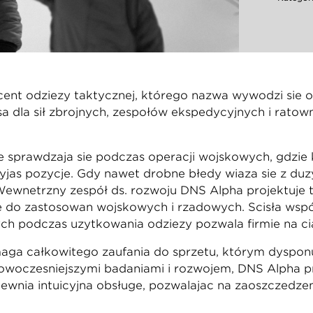
cent odzieży taktycznej, którego nazwa wywodzi się 
ą dla sił zbrojnych, zespołów ekspedycyjnych i ratown
 sprawdzają się podczas operacji wojskowych, gdzie
yjąś pozycję. Gdy nawet drobne błędy wiążą się z du
Wewnętrzny zespół ds. rozwoju DNS Alpha projektuje t
o zastosowań wojskowych i rządowych. Ścisła współp
ch podczas użytkowania odzieży pozwala firmie na ci
aga całkowitego zaufania do sprzętu, którym dyspon
nowocześniejszymi badaniami i rozwojem, DNS Alpha 
wnia intuicyjną obsługę, pozwalając na zaoszczędzen