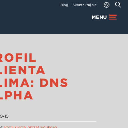
Blog
Skontaktuj się
MENU
ROFIL
LIENTA
LIMA: DNS
LPHA
0-15
ia:
Profil klienta
,
Sprzęt wojskowy