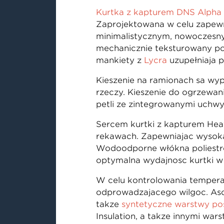
Kurtka z kapturem DNS Alpha 
Zaprojektowana w celu zapewn
minimalistycznym, nowoczesnym
mechanicznie teksturowany poli
mankiety z
Lycra
uzupełniają 
Kieszenie na ramionach są wy
rzeczy. Kieszenie do ogrzewa
pętli ze zintegrowanymi uchwy
Sercem kurtki z kapturem Heavy
rękawach. Zapewniając wysoką m
Wodoodporne włókna poliestr
optymalną wydajność kurtki w 
W celu kontrolowania temperat
odprowadzającego wilgoć. As
także
syntetyczne warstwy po
Insulation, a także innymi wa