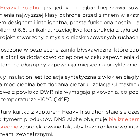
Heavy Insulation
jest jednym z najbardziej zaawansow
ienia najwyższej klasy ochronę przed zimnem w ekstr
 designem i inteligentną, prostą funkcjonalnością. 
amid 6.6. Unikalna, rozciągliwa konstrukcja z tyłu od
projekt stworzony z myślą o nieskrępowanych ruchach
posażone w bezpieczne zamki błyskawiczne, które za
nia dłoni są dodatkowo ocieplone w celu zapewnieni
tami na długopisy zapewniają miejsce na przyklejanie
 Insulation jest izolacja syntetyczna z włókien ciągł
oc cieplną bez dodania ciężaru, izolacja Climashield®
owe z powłoką DWR nie wymagają pikowania, co pozw
temperaturze -10°C (14°F).
ury kurtka z kapturem Heavy Insulation staje się c
ortyment produktów DNS Alpha obejmuje
bieliznę t
średnie
zaprojektowane tak, aby bezproblemowo inte
rstwami zewnętrznymi.