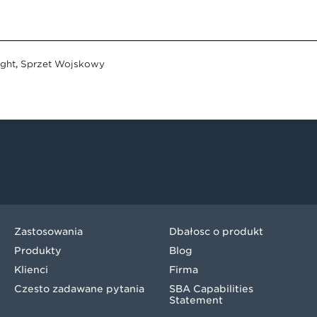
ight
,
Sprzęt Wojskowy
Zastosowania
Dbałość o produkt
Produkty
Blog
Klienci
Firma
Często zadawane pytania
SBA Capabilities
Statement