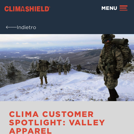
Climashield®
MENU
Indietro
CLIMA CUSTOMER
SPOTLIGHT: VALLEY
APPAREL