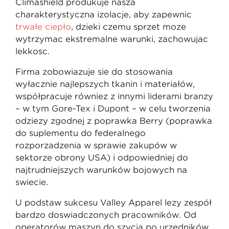
Climashield produkuje naszą
charakterystyczną izolację, aby zapewnić
trwałe ciepło
, dzięki czemu sprzęt może
wytrzymać ekstremalne warunki, zachowując
lekkość.
Firma zobowiązuje się do stosowania
wyłącznie najlepszych tkanin i materiałów,
współpracuje również z innymi liderami branży
– w tym Gore-Tex i Dupont – w celu tworzenia
odzieży zgodnej z poprawką Berry (poprawka
do suplementu do federalnego
rozporządzenia w sprawie zakupów w
sektorze obrony USA) i odpowiedniej do
najtrudniejszych warunków bojowych na
świecie.
U podstaw sukcesu Valley Apparel leży zespół
bardzo doświadczonych pracowników. Od
operatorów maszyn do szycia po urzędników