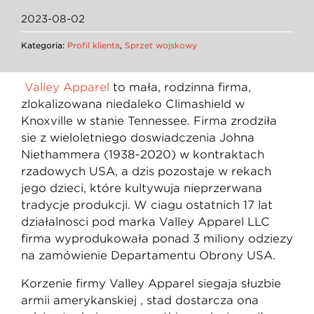
2023-08-02
Kategoria:
Profil klienta
,
Sprzęt wojskowy
Valley Apparel
to mała, rodzinna firma,
zlokalizowana niedaleko Climashield w
Knoxville w stanie Tennessee. Firma zrodziła
się z wieloletniego doświadczenia Johna
Niethammera (1938-2020) w kontraktach
rządowych USA, a dziś pozostaje w rękach
jego dzieci, które kultywują nieprzerwaną
tradycję produkcji. W ciągu ostatnich 17 lat
działalności pod marką Valley Apparel LLC
firma wyprodukowała ponad 3 miliony odzieży
na zamówienie Departamentu Obrony USA.
Korzenie firmy Valley Apparel sięgają służbie
armii amerykańskiej , stąd dostarcza ona