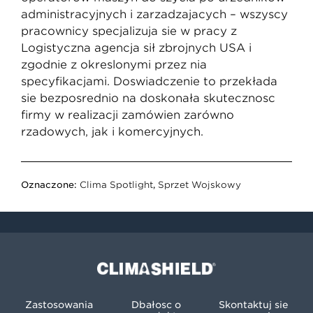
administracyjnych i zarządzających – wszyscy
pracownicy specjalizują się w pracy z
Logistyczna agencją sił zbrojnych USA i
zgodnie z określonymi przez nią
specyfikacjami. Doświadczenie to przekłada
się bezpośrednio na doskonałą skuteczność
firmy w realizacji zamówień zarówno
rządowych, jak i komercyjnych.
Oznaczone:
Clima Spotlight
,
Sprzęt Wojskowy
Climashield®
Zastosowania
Dbałość o
Skontaktuj się