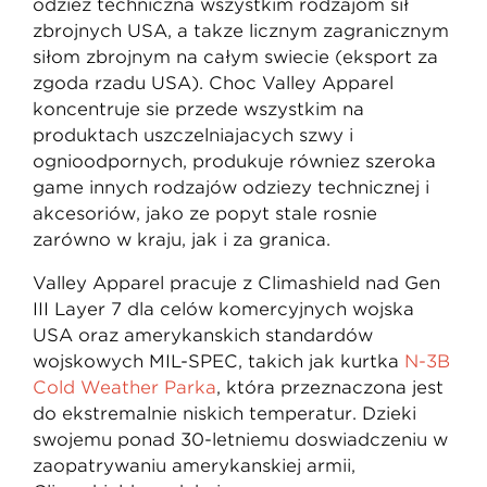
odzież techniczną wszystkim rodzajom sił
zbrojnych USA, a także licznym zagranicznym
siłom zbrojnym na całym świecie (eksport za
zgodą rządu USA). Choć Valley Apparel
koncentruje się przede wszystkim na
produktach uszczelniających szwy i
ognioodpornych, produkuje również szeroką
gamę innych rodzajów odzieży technicznej i
akcesoriów, jako że popyt stale rośnie
zarówno w kraju, jak i za granicą.
Valley Apparel pracuje z Climashield nad Gen
III Layer 7 dla celów komercyjnych wojska
USA oraz amerykańskich standardów
wojskowych MIL-SPEC, takich jak kurtka
N-3B
Cold Weather Parka
, która przeznaczona jest
do ekstremalnie niskich temperatur. Dzięki
swojemu ponad 30-letniemu doświadczeniu w
zaopatrywaniu amerykańskiej armii,