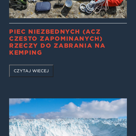
PIĘĆ NIEZBĘDNYCH (ACZ
CZĘSTO ZAPOMINANYCH)
RZECZY DO ZABRANIA NA
KEMPING
CZYTAJ WIĘCEJ