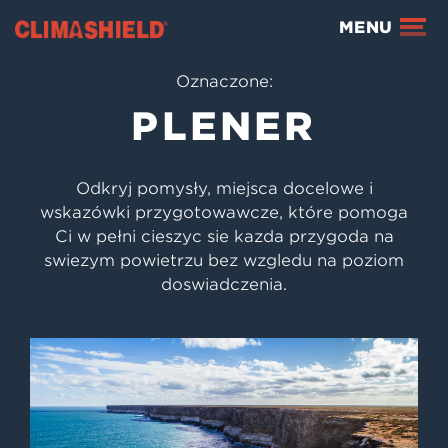
Climashield®
MENU
Oznaczone:
PLENER
Odkryj pomysły, miejsca docelowe i
wskazówki przygotowawcze, które pomogą
Ci w pełni cieszyć się każdą przygodą na
świeżym powietrzu bez względu na poziom
doświadczenia.