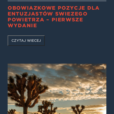
OBOWIĄZKOWE POZYCJE DLA
ENTUZJASTÓW ŚWIEŻEGO
POWIETRZA – PIERWSZE
WYDANIE
CZYTAJ WIĘCEJ