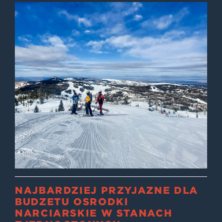
NAJBARDZIEJ PRZYJAZNE DLA
BUDŻETU OŚRODKI
NARCIARSKIE W STANACH