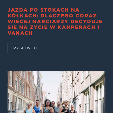
JAZDA PO STOKACH NA
KÓŁKACH: DLACZEGO CORAZ
WIĘCEJ NARCIARZY DECYDUJE
SIĘ NA ŻYCIE W KAMPERACH I
VANACH
CZYTAJ WIĘCEJ