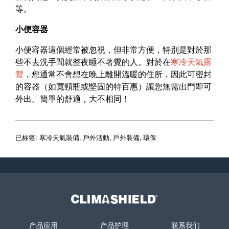
等。
小便容器
小便容器這個經常被忽視，但非常方便，特別是對於那
些不去洗手間就整夜睡不著覺的人。對於在
寒冷天氣露
營
，您通常不會想在晚上離開溫暖的住所，因此可密封
的容器（如寬頸瓶或堅固的特百惠）讓您無需出門即可
外出。簡單的舒適，大不相同！
已标签:
寒冷天氣裝備
,
戶外活動
,
戶外裝備
,
環保
Climashield®
产品应用
产品护理
联系我们