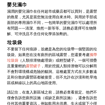
嬰兒濕巾
濕潤的嬰兒濕巾在任何超市或藥店都可以買到，是露營
的救星，尤其是當您無法使用自來水時。與用於手部或
面部的專用濕巾不同，一包簡單的嬰兒濕巾可以處理所
有問題——清潔、煥然一新等等。請務必選擇可生物降
解、可沖洗且不含任何化學添加劑的。
垃圾袋
不要留下任何痕跡，並總是為您的垃圾帶一個堅固的垃
圾袋。如果您在沒有廁所的區域露營，您還要考慮
攜帶
垃圾袋
（人類排泄物處理袋）或輕型鏟子。一個可摺疊
且重量輕的
露營鏟子
，用於挖掘人類排泄物可以分解而
不會對環境構成危險的貓洞。這種處置方式在大多數遠
足和分散的露營區都被接受，但不允許在沙漠和乾旱地
區或林線以上的高山地區使用。
請記住，在進入新區域之前，請務必查看規定。他們不
僅會告訴您廁所設施（或缺乏廁所設施），還會告訴您
任何其他重要資訊，例如飲用水供應、生火或留下小徑