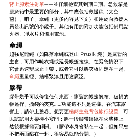
腎上腺素注射筆
——並仔細檢查其到期日期。急救箱是
應急箱中最重要的部分，其中應包括救援毯（太空
毯）、哨子、傘繩（更多內容見下文）和用於向救援人
員發出訊號的小鏡子。其他有用的附加功能包括備用點
火器、凈水片和備用電池。
傘繩
超強尼龍繩（如降落傘繩或登山 Prusik 繩）是露營的
主食，可用作晾衣繩或延長帳篷拉線。在緊急情況下，
它會迅速變成止血帶，或者它可以將夾板固定在一起。
傘繩
重量輕、結構緊湊且用途廣泛。
膠帶
膠帶幾乎可以修復任何東西：撕裂的帳篷帆布、破損的
帳篷桿、撕裂的夾克……功能還不只是這樣。在汽車露
營上，請帶上整卷。想要更
極簡主義背包旅行設置
，可
以試試用火柴棒小竅門：將一段膠帶纏繞在火柴棒上，
然後根據需要解開。（膠帶本身會黏在一起，但如果您
不把兩面黏在一起，很容易就能分開。）