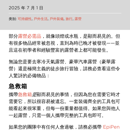
2025 年 7 月 1 日
类别:
可持續性
,
戶外生活
,
戶外裝備
,
旅行
,
露營
部分
露營必需品
，就像頭燈或水瓶，是顯而易見的。但
有很多物品經常被忽視，直到為時已晚才被發現——並
且這在初學者和經驗豐富的露營者上都可能發生。
無論您是要去寒冷天氣露營、豪華汽車露營（豪華露
營）還是極簡主義的徒步旅行冒險，請務必查看這些令
人驚訝的必備物品：
急救箱
攜帶
急救箱
是
顯而易見的事情，但因為您在需要它時才
需要它，所以很容易被遺忘。一套裝備齊全的工具包可
能看起來很笨重，但每一份重量都值得。如果您與他人
一起露營，只需一個人攜帶完整的工具包即可。
如果您的團隊中有任何人會過敏，請務必攜帶
EpiPen