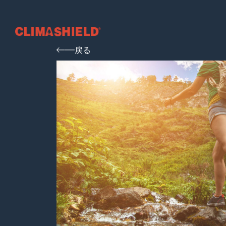
Climashield®
戻る