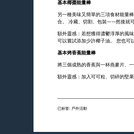
基本椰棗能量棒
另一種美味又簡單的三項食材能量棒
合。 冷藏、切割、包裝——然後就
額外靈感：若想獲得濃鬱淳厚的風味
可以嘗試添加少許椰子油。 您也可
基本烤香蕉能量棒
將三個成熟的香蕉與一杯燕麥片、一湯匙
額外靈感：加入可可粒、切碎的堅果
已标签:
戶外活動