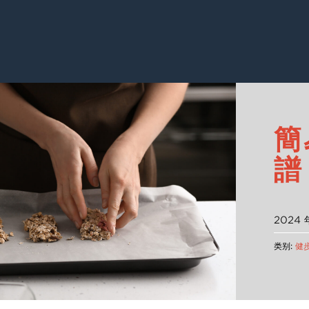
簡
譜
2024 
类别:
健