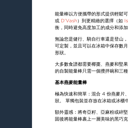
能量棒以方便攜帶的形式提供輕鬆
或
D’Vash
）到更精緻的選擇（如
I
衡，同時避免高度加工的成分和添加
無論您是健行、騎自行車還是登山，
可定製，並且可以在冰箱中保存數月
形狀。
大多數食譜都需要椰棗、燕麥和堅果
的自製能量棒只需一個攪拌碗和三種
基本燕麥能量棒
極為快速和簡單：混合 4 份燕麥片
狀。 單獨包裝並存放在冰箱或冰櫃
額外靈感：將奇亞籽、亞麻粉或碎堅
固後將能量棒裹上一層美味的黑巧克