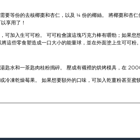
需要等份的去核椰棗和杏仁，以及 ¼ 份的椰絲。 將椰棗和杏
可以享用了！
，可加入生可可粉。 可可粒會讓這塊巧克力棒有嚼勁；如果您
以將這些零食塑造成一口大小的能量球，並在外面塗上生可可粉
水和一茶匙肉桂粉搗碎。 壓成有襯裡的烘烤模具，在 200C (
或冷凍乾燥莓果。 如果想要額外的口味，可加入乾薑粉甚至蜜